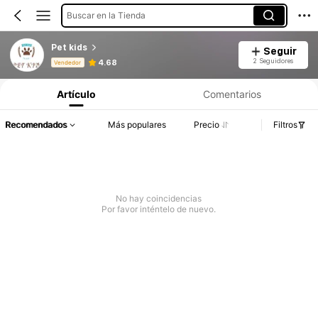
Buscar en la Tienda
Pet kids
Seguir
Información del producto: Divulgación de precios, detalles de ventas y existencias.
2 Seguidores
4.68
Vendedor
Artículo
Comentarios
Recomendados
Más populares
Precio
Filtros
No hay coincidencias
Por favor inténtelo de nuevo.