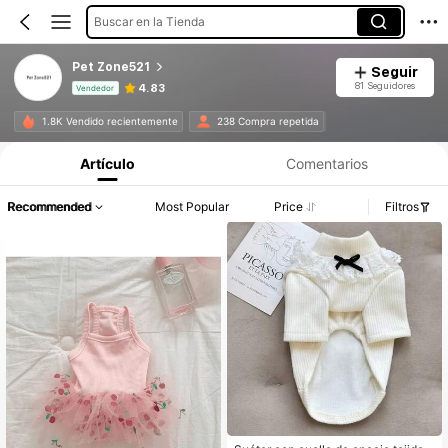
Buscar en la Tienda
Pet Zone521
Seguir
81 Seguidores
4.83
Vendedor
Información del producto: Divulgación de precios, detalles de ventas y existencias.
1.8K Vendido recientemente
238 Compra repetida
Artículo
Comentarios
Recommended
Most Popular
Price
Filtros