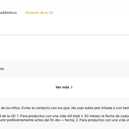
ma&Belleza
Almacén de la UE
rio
Ver más
 los niños. Evitar el contacto con los ojos. No usar sobre piel irritada o con her
 de la UE: 1. Para productos con una vida útil total ≤ 30 meses: la fecha de cadu
ir preferentemente antes del fin de» + fecha; 2. Para productos con una vida út
e un solo uso, los productos que no se pueden abrir y otros artículos específi
a su uso inmediatamente si se produce deterioro.