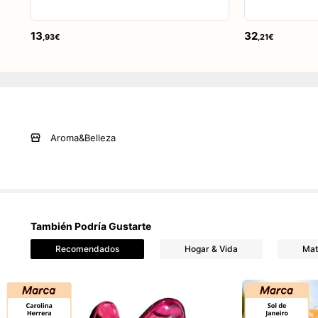
13
32
,93€
,21€
Aroma&Belleza
También Podría Gustarte
Recomendados
Hogar & Vida
Mat