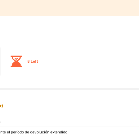
8 Left
r)
s
ante el período de devolución extendido