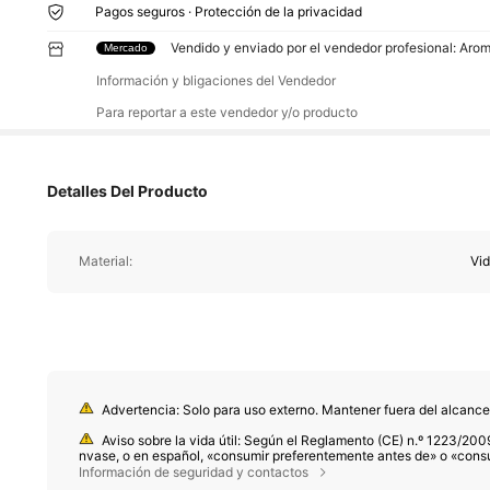
Pagos seguros · Protección de la privacidad
Vendido y enviado por el vendedor profesional: Aro
Mercado
Información y bligaciones del Vendedor
Para reportar a este vendedor y/o producto
Detalles Del Producto
Material:
Vid
Advertencia: Solo para uso externo. Mantener fuera del alcance de
Aviso sobre la vida útil: Según el Reglamento (CE) n.º 1223/2009
nvase, o en español, «consumir preferentemente antes de» o «consum
M, donde M representa los meses. Nota: Los productos con envases d
Información de seguridad y contactos
ente las marcas impresas en el envase físico del producto; suspend