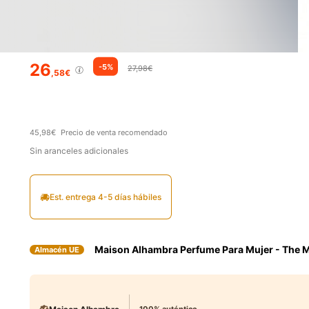
26
-5%
27,98€
,58€
45,98€
Precio de venta recomendado
Sin aranceles adicionales
Est. entrega 4-5 días hábiles
Maison Alhambra Perfume Para Mujer - The M
Almacén UE