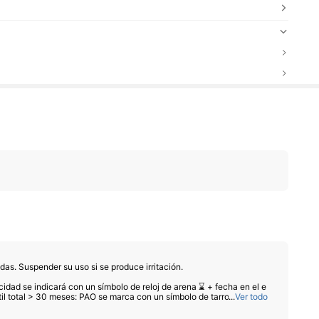
idas. Suspender su uso si se produce irritación.
cidad se indicará con un símbolo de reloj de arena ⌛ + fecha en el e
il total > 30 meses: PAO se marca con un símbolo de tarro abierto +
...
Ver todo
cos están exentos del marcado PAO obligatorio. Consulte exclusivam