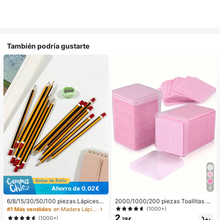
También podría gustarte
Ahorro de 0,02€
9
6/8/15/30/50/100 piezas Lápices H
2000/1000/200 piezas Toallitas de
B, Barril de Madera de Álamo Raya
limpieza de uñas - Almohadillas pro
(1000+)
#1 Más vendidos
en Madera Lápices estándar
do Amarillo, Punta Media de 0.7m
fesionales sin pelusa para quitar es
2
(1000+)
,28€