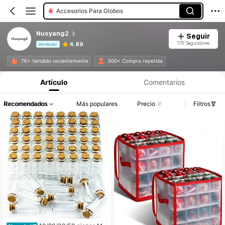
Botellas Decorativas
Nuoyang2
Seguir
175 Seguidores
4.89
Vendedor
Información del producto: Divulgación de precios, detalles de ventas y existencias.
7K+ Vendido recientemente
500+ Compra repetida
Artículo
Comentarios
Recomendados
Más populares
Precio
Filtros