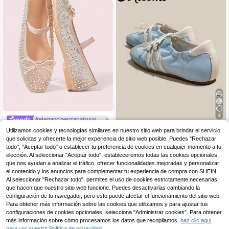
4
#eleganciaenzapatosplanos
CUCCOO DOLLMOD Zapatos Mary
Miss Mi
Utilizamos cookies y tecnologías similares en nuestro sitio web para brindar el servicio
Jane con malla de red y rhinestone
17
que solicitas y ofrecerte la mejor experiencia de sitio web posible. Puedes "Rechazar
Zapatos de plataforma tipo Mary Ja
,18€
s para mujeres, de color almendra, e
ne 2025, bailarinas de suela suave,
todo", "Aceptar todo" o establecer tu preferencia de cookies en cualquier momento a tu
19
legantes y dulces para la escuela/e
,38€
ligeras y transpirables para el veran
elección. Al seleccionar "Aceptar todo", estableceremos todas las cookies opcionales,
studiantes, zapatos de primavera
o, zapatos deportivos y casuales m
que nos ayudan a analizar el tráfico, ofrecer funcionalidades mejoradas y personalizar
ulticolor
el contenido y los anuncios para complementar tu experiencia de compra con SHEIN.
Al seleccionar "Rechazar todo", permites el uso de cookies estrictamente necesarias
que hacen que nuestro sitio web funcione. Puedes desactivarlas cambiando la
configuración de tu navegador, pero esto puede afectar el funcionamiento del sitio web.
Para obtener más información sobre las cookies que utilizamos y para ajustar tus
configuraciones de cookies opcionales, selecciona "Administrar cookies". Para obtener
más información sobre cómo procesamos los datos que recopilamos,
haz clic aquí
para ver nuestra Política de privacidad.