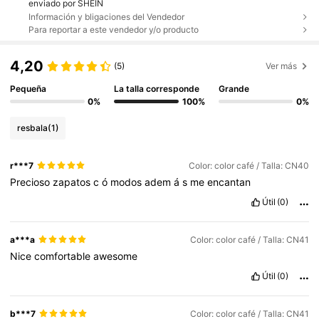
enviado por SHEIN
Información y bligaciones del Vendedor
Para reportar a este vendedor y/o producto
4,20
(5)
Ver más
Pequeña
La talla corresponde
Grande
0%
100%
0%
resbala
(1)
r***7
Color: color café / Talla: CN40
Precioso
zapatos
c
ó
modos
adem
á
s
me
encantan
Útil
(0)
a***a
Color: color café / Talla: CN41
Nice
comfortable
awesome
Útil
(0)
b***7
Color: color café / Talla: CN41