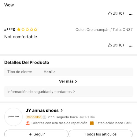
Wow
Útil
(0)
a***0
Color: Oro champán / Talla: CN37
Not
comfortable
Útil
(0)
Detalles Del Producto
Tipo de cierre:
Hebilla
Ver más
5.5K Seguidores
4,81
Información de seguridad y contactos
5.5K Seguidores
4,81
JY annas shoes
i***i
seguido hace
Hace 1 día
Vendedor
5.5K Seguidores
4,81
Clientes con alta tasa de repetición
Establecido hace 1 año
Seguir
Todos los artículos
5.5K Seguidores