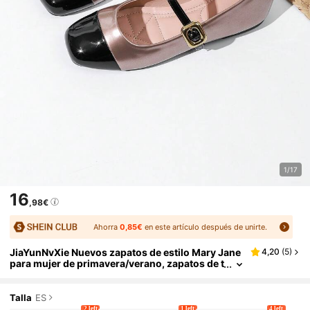
1/17
16
,98€
Ahorra
0,85€
en este artículo después de unirte.
JiaYunNvXie Nuevos zapatos de estilo Mary Jane
4,20
(
5
)
para mujer de primavera/verano, zapatos de t
acón cuadrado retro francés de estilo slip-on
Talla
ES
2 left
1 left
4 left