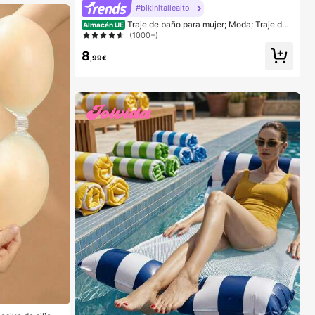
#bikinitallealto
Traje de baño para mujer; Moda; Traje de
Almacén UE
baño de dos piezas morado; Playa de verano; Conjunt
(1000+)
o de bikini; Estampado aleatorio. Vacaciones
8
,99€