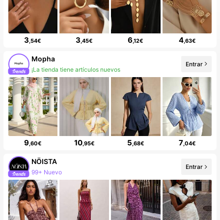
3
3
6
4
,54€
,45€
,12€
,63€
Mopha
Entrar
9.7K seguidores
9
10
5
7
,60€
,95€
,68€
,04€
NÖISTA
Entrar
454K seguidores