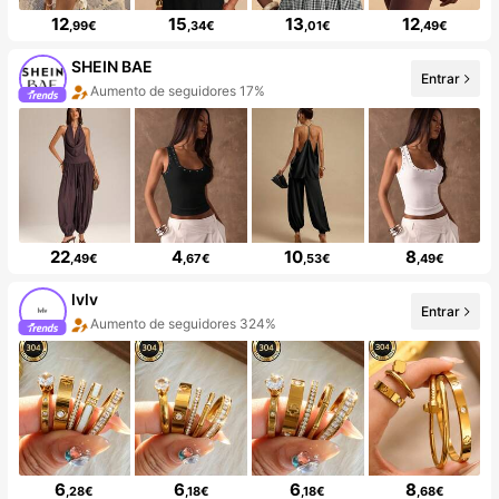
12
15
13
12
,99€
,34€
,01€
,49€
SHEIN BAE
Entrar
Aumento de seguidores 17%
22
4
10
8
,49€
,67€
,53€
,49€
lvlv
Entrar
Aumento de seguidores 324%
6
6
6
8
,28€
,18€
,18€
,68€