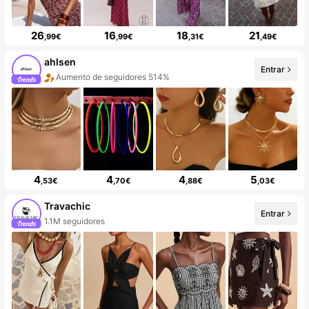
26
16
18
21
,99€
,99€
,31€
,49€
ahlsen
Entrar
Aumento de seguidores 514%
4
4
4
5
,53€
,70€
,88€
,03€
Travachic
Entrar
1.1M seguidores