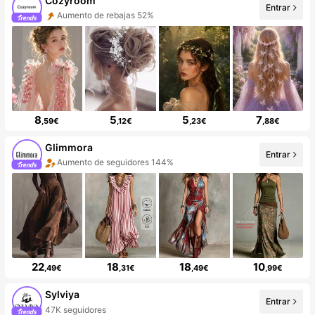
Cozyroom
Entrar
Aumento de rebajas 52%
8
5
5
7
,59€
,12€
,23€
,88€
Glimmora
Entrar
Aumento de seguidores 144%
22
18
18
10
,49€
,31€
,49€
,99€
Sylviya
Entrar
47K seguidores