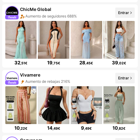
ChicMe Global
Entrar
Aumento de seguidores 688%
32
19
28
39
,51€
,75€
,45€
,02€
Vivamere
Entrar
Aumento de rebajas 216%
10
14
9
10
,22€
,49€
,49€
,82€