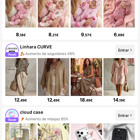
8
8
9
6
,18€
,21€
,57€
,99€
Linhara CURVE
Entrar
Aumento de seguidores 48%
12
12
18
14
,49€
,49€
,49€
,19€
cloud case
Entrar
Aumento de rebajas 85%