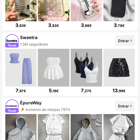
3
3
3
3
,63€
,83€
,66€
,78€
Sweetra
Entrar
1.5M seguidores
7
5
7
13
,97€
,19€
,27€
,99€
ÉpureWay
Entrar
Aumento de rebajas 791%