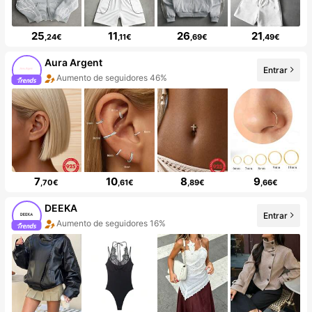
25
11
26
21
,24€
,11€
,69€
,49€
Aura Argent
Entrar
Aumento de seguidores 46%
7
10
8
9
,70€
,61€
,89€
,66€
DEEKA
Entrar
Aumento de seguidores 16%