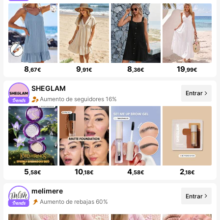
8
9
8
19
,67€
,91€
,36€
,99€
SHEGLAM
Entrar
Aumento de seguidores 16%
5
10
4
2
,58€
,18€
,58€
,18€
melimere
Entrar
Aumento de rebajas 60%