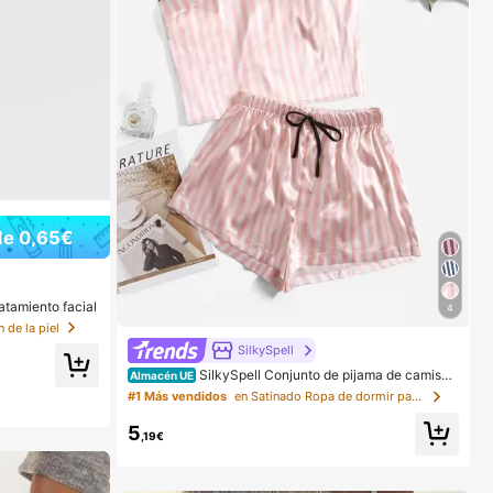
de 0,65€
atamiento facial
4
 de la piel
SilkySpell
SilkySpell Conjunto de pijama de camiset
Almacén UE
a de satén con estampado de rayas, temporada festiv
#1 Más vendidos
en Satinado Ropa de dormir para mujer
a
5
,19€