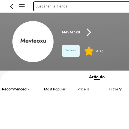
Buscar en la Tienda
Mevteoxu
Vendedor
4.73
Información del producto: Divulgación de precios, detalles de ventas y existenci
Artículo
Recommended
Most Popular
Price
Filtros