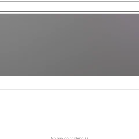
as.
No hay coincidencias