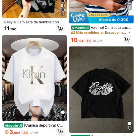
Envío a
Spain
5
Envío Gratuito (Si los pedidos ≥ 29,00€ de este
19
vendedor)
Ahorro de 0,20€
Entrega estimada:
8-11 Días Laborables
Resyla Camiseta de hombre con es
tampado integral, estampado de let
11
Azurnel Camiseta casu
Almacén UE
,10€
ras grandes geométricas vintage, c
al de cuello redondo de manga cort
Devoluciones gratuitas en 30 días
#2 Más vendidos
en Encuadernación de contraste Camisetas de hombre
uello redondo manga corta, top cas
a con estampado de rayas para ho
10
ual de estilo hip-hop streetwear ne
mbres
,19€
-1%
10,39€
Pagos seguros · Protección de la privacidad
gro
Vendido y enviado por el vendedor profesional: LUXFAN Halo
Información y bligaciones del Vendedor
Para reportar a este vendedor y/o producto
Detalles Del Producto
Material:
Algodón
Composición:
100% Algodón
Ver más
Información de seguridad y contactos
38 Seguidores
4,86
[Camisa deportiva] Ca
Almacén UE
misa de hombre de nuevo estilo co
3
38 Seguidores
4,86
,86€
-3%
3,99€
n estampado de letras Klein, deport
LUXFAN Halo