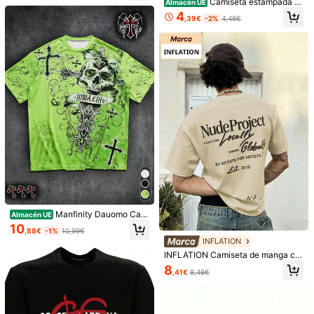
Camiseta estampada d
Almacén UE
iva y cómoda. Diseño creativo ade
e estilo hip-hop para hombre, cami
38 Seguidores
4
4,86
cuado para hombres y mujeres, ca
,39€
-2%
4,48€
seta gráfica vintage para hombre
misa deportiva informal para
"NUNCA ES SUERTE, SIEMPRE ES
38 Seguidores
4,86
DIOS" para deportes al aire libre. C
Seguir
Todos los artículos
onveniente para senderismo, pesca
38 Seguidores
4,86
También Podría Gustarte
Recomendados
Accesorios de Vestir
Ropa Interior y Ropa de Dormi
Manfinity Dauomo Cam
Almacén UE
iseta de manga corta con cuello re
10
,88€
-1%
10,99€
dondo y estampado de calavera, es
INFLATION
tilo punk callejero para hombres
INFLATION Camiseta de manga cor
ta de cuello redondo con estampad
8
,41€
8,48€
o de letras y números, de uso casu
al y versátil para uso diario