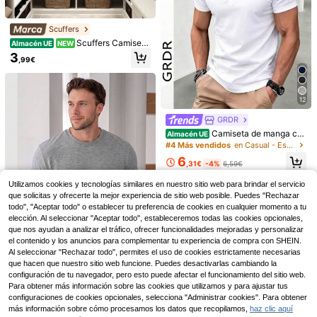
3
a, 100% algodón, casual, lavable a
,97€
máquina, unisex, para actividades a
l aire libre.
Scuffers
Scuffers Camiseta
Almacén UE
NEW
s de hombre
3
,99€
12
GRDR
Camiseta de manga cor
Almacén UE
ta con cuello Henley de unicolor cl
#4 Más vendidos
en Casual - Estilo minimalista Camisetas de hombre
ásico de moda de verano para hom
Camiseta gráfica de alg
Almacén UE
6
bres GRDR
,31€
-4%
6,59€
odón para hombre con estampado d
3
,99€
e calavera y Dellone, ideal para un
Camiseta Negra Estamp
Almacén UE
Utilizamos cookies y tecnologías similares en nuestro sitio web para brindar el servicio
estilo urbano, casual y veraniego. T
ado La Pantera Lucho RK Texto Grá
ejido suave y cómodo, un esencial
#1 Más vendidos
en Secado rápido Tops para hombre
que solicitas y ofrecerte la mejor experiencia de sitio web posible. Puedes "Rechazar
fico Collage Fotos Estilo Urbano Str
del armario streetwear
todo", "Aceptar todo" o establecer tu preferencia de cookies en cualquier momento a tu
10
eetwear Unisex Oversize Casual Re
,19€
elección. Al seleccionar "Aceptar todo", estableceremos todas las cookies opcionales,
galo Fans Música
que nos ayudan a analizar el tráfico, ofrecer funcionalidades mejoradas y personalizar
el contenido y los anuncios para complementar tu experiencia de compra con SHEIN.
Al seleccionar "Rechazar todo", permites el uso de cookies estrictamente necesarias
que hacen que nuestro sitio web funcione. Puedes desactivarlas cambiando la
11
configuración de tu navegador, pero esto puede afectar el funcionamiento del sitio web.
GRDR
Para obtener más información sobre las cookies que utilizamos y para ajustar tus
Camiseta de manga corta de unicol
configuraciones de cookies opcionales, selecciona "Administrar cookies". Para obtener
or minimalista y retro para hombres
más información sobre cómo procesamos los datos que recopilamos,
haz clic aquí
5
,99€