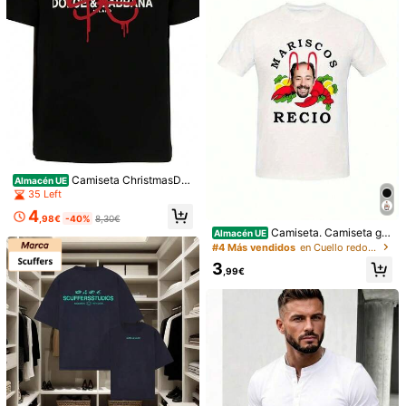
Camiseta de manga cort
Manfinity CasualCool
Almacén UE
a Disney Mickey Minnie 2026 para
10
Manfinity CasualCool C
Almacén UE
,49€
parejas, camiseta de verano casual,
amiseta sin mangas de punto casua
14
estilo dibujos animados, look combi
,99€
l para hombre con escote en V prof
nado, conjunto familiar
undo, ajuste ceñido y versátil
Camiseta ChristmasDol
Almacén UE
ce Ebbasta con Estampado de Dóla
35 Left
r y Euro, para Ocio al Aire Libre, Tra
4
nspirable, para Todas las Temporad
,98€
-40%
8,30€
as, Unisex, Artículo Popular
Camiseta. Camiseta grá
Almacén UE
fica extragrande Antonio Recio par
#4 Más vendidos
en Cuello redondo Camisetas de hombre
a hombre (2026): Camiseta blanca
3
de algodón con cuello redondo y m
,99€
angas cortas con el nombre "MARI
BOSS Men's T-shirts, W
Almacén UE
SCOS RECIO" y un diseño de chile.
omen's T-shirts, Men's Shirts
11
E
,89€
Camiseta vintage Red B
Almacén UE
ull con estampado de carreras de e
#1 Más vendidos
en Vanguardia - Estilo motero Camisetas de hombre
stilo urbano, impresión de doble car