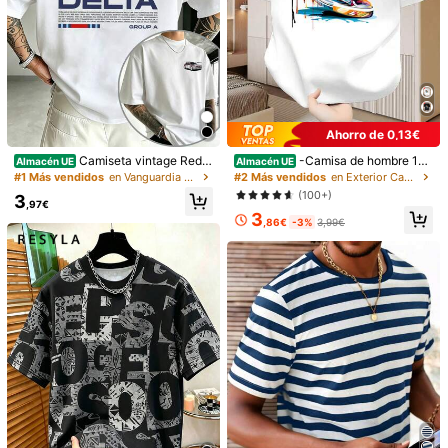
Ahorro de 0,13€
Camiseta vintage Red B
-Camisa de hombre 10
Almacén UE
Almacén UE
1/6
ull con estampado de carreras de e
0% algodón, ligera, de manga cort
#1 Más vendidos
en Vanguardia - Estilo motero Camisetas de hombre
#2 Más vendidos
en Exterior Camisetas de hombre
stilo urbano, impresión de doble car
a, ideal para el verano, con un cort
(100+)
3
a, 100% algodón, casual, lavable a
e moderno y ajustado, cuello redon
,97€
19
3
,49€
máquina, unisex, para actividades
do, transpirable y versátil para los d
,86€
-3%
3,99€
al aire libre.
esplazamientos diarios de los
Camiseta de hombre con motivo de dragón de Tokio, Japón,
100% algodón, estampado llamativo, estilo hip-hop calle
jero, transpirable.
Talla
S
M
L
XL
XXL
XXXL
Guía de Tallas