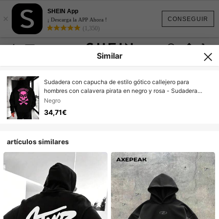
SHEIN App
×
CONSEGUIR
¡ Descarga la APP Ahora !
(1,350)
Similar
Sudadera con capucha de estilo gótico callejero para
hombres con calavera pirata en negro y rosa - Sudadera
holgada con capucha con "Happy Roger" adecuada para
Negro
gimnasio, actividades al aire disfraces de Halloween, ropa
34,71€
casual para todas las estaciones (lavable a máquina) -
Inspirada en el diseño de Headrush
artículos similares