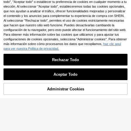
oble capa, versátil, con estampado
29
todo", "Aceptar todo" o establecer tu preferencia de cookies en cualquier momento a tu
,99€
bordado de moda estilo Ins, adecua
Ahorro de 1,36€
elección. Al seleccionar "Aceptar todo", estableceremos todas las cookies opcionales,
do para todas las estaciones, street
12
que nos ayudan a analizar el tráfico, ofrecer funcionalidades mejoradas y personalizar
wear, holgado, gráfico, a juego, ami
ROMWE MEN
el contenido y los anuncios para complementar tu experiencia de compra con SHEIN.
gos, "Amo a mi novio", estilo callejer
ROMWE MEN Goth Sud
ROMWE MEN
Almacén UE
o, parejas, capucha de doble capa,
Al seleccionar "Rechazar todo", permites el uso de cookies estrictamente necesarias
19
adera con capucha holgada de esti
,87€
-6%
21,23€
media cremallera, dobladillo con co
ROMWE MEN Goth Sud
Almacén UE
que hacen que nuestro sitio web funcione. Puedes desactivarlas cambiando la
lo punk de metal oscuro con estam
rdón elástico
adera con capucha casual de man
#2 Más vendidos
en Corto Sudaderas con capucha para hombre
configuración de tu navegador, pero esto puede afectar el funcionamiento del sitio web.
pado de calavera y cruz, de estilo c
ga larga con estampado de calaver
16
Para obtener más información sobre las cookies que utilizamos y para ajustar tus
allejero casual de primavera, Y2K,
,12€
a y cruz, estilo Y2K para hombres
para hombres
configuraciones de cookies opcionales, selecciona "Administrar cookies". Para obtener
más información sobre cómo procesamos los datos que recopilamos,
haz clic aquí
para ver nuestra Política de privacidad.
Rechazar Todo
Mostrar artículos similares con stock
Ver todo
Aceptar Todo
Lo sentimos, este producto está agotado.
9
8
Sudadera con capucha casual y ve
Administrar Cookies
AGOTADO
17
Ahorro de 0,59€
rsátil para hombre con estampado d
,32€
e eslogan de elemento de carreras
Simple Studio | Sudadera con capu
callejeras, bolsillo canguro y cordó
15
cha casual de unicolor, manga larg
n, otoño/invierno
,90€
-3%
16,49€
a, hombros caídos y bolsillo con cor
12
dón para hombres, para otoño/invie
rno, temporada de vuelta al colegio
Sudadera con capucha de 100% al
13
godón para hombre con bolsillos; u
,75€
na prenda suave, transpirable, de h
Sudadera con capucha de lino de
ombros caídos y manga larga para