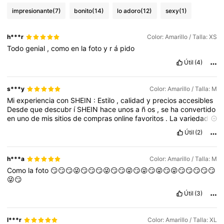
impresionante
(7)
bonito
(14)
lo adoro
(12)
sexy
(1)
h***r
Color: Amarillo / Talla: XS
Todo
genial
,
como
en
la
foto
y
r
á
pido
Útil
(4)
s***y
Color: Amarillo / Talla: M
Mi
experiencia
con
SHEIN
:
Estilo
,
calidad
y
precios
accesibles
Desde
que
descubr
í
SHEIN
hace
unos
a
ñ
os
,
se
ha
convertido
en
uno
de
mis
sitios
de
compras
online
favoritos
.
La
variedad
de
productos
,
los
dise
ñ
os
modernos
y
la
calidad
Útil
(2)
sorprendente
han
sido
una
gran
sorpresa
para
m
í.
Hoy
quiero
compartir
mi
experiencia
personal
con
los
productos
que
he
comprado
en
esta
tienda
,
y
por
qu
é
siempre
vuelvo
a
SHEIN
h***a
Color: Amarillo / Talla: M
cuando
busco
renovar
mi
guardarropa
o
agregar
nuevos
Como
la
foto
😏😏😏😜😏😏😏😜😏😏😜😏😜😏😜😏😜😏😏😏😏😏
accesorios
a
mis
looks
.
Variedad
y
Tendencias
Lo
primero
que
😜😏
me
llam
ó
la
atenci
ó
n
de
SHEIN
fue
la
incre
í
ble
variedad
de
productos
que
tienen
.
Desde
ropa
casual
hasta
prendas
m
á
s
Útil
(3)
elegantes
,
accesorios
,
calzado
y
hasta
art
í
culos
para
el
hogar
.
Tienen
de
todo
,
lo
que
hace
que
sea
una
tienda
ideal
para
cualquier
Mi
experiencia
con
SHEIN
:
Estilo
,
calidad
y
l***r
Color: Amarillo / Talla: XL