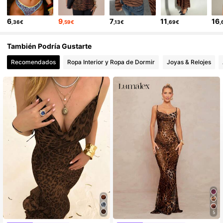
3M Seguidores
4,83
6
9
7
11
16
,36€
,59€
,13€
,69€
,
3M Seguidores
4,83
También Podría Gustarte
Recomendados
Ropa Interior y Ropa de Dormir
Joyas & Relojes
3M Seguidores
4,83
3M Seguidores
4,83
5