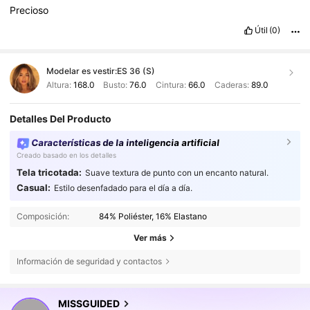
precios
accesibles
Desde
que
descubr
í
SHEIN
hace
unos
a
ñ
Precioso
os
,
se
ha
convertido
en
uno
de
mis
sitios
de
compras
online
favoritos
.
La
variedad
de
productos
,
los
dise
ñ
os
modernos
y
Útil
(0)
la
ca
Modelar es vestir:
ES 36 (S)
Altura:
168.0
Busto:
76.0
Cintura:
66.0
Caderas:
89.0
Detalles Del Producto
Características de la inteligencia artificial
Creado basado en los detalles
Tela tricotada:
Suave textura de punto con un encanto natural.
Casual:
Estilo desenfadado para el día a día.
Composición:
84% Poliéster, 16% Elastano
Ver más
Información de seguridad y contactos
MISSGUIDED
3M Seguidores
4,83