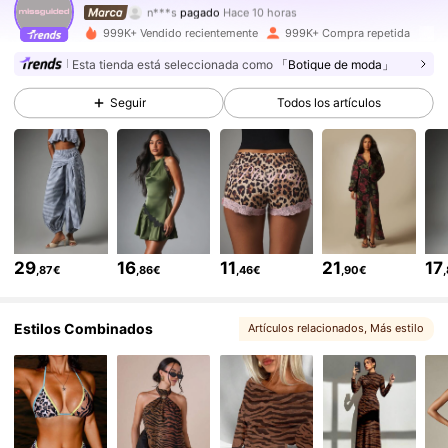
n***s
pagado
Hace 10 horas
c***4
seguido hace
Hace 4 horas
999K+ Vendido recientemente
999K+ Compra repetida
3M Seguidores
4,83
Esta tienda está seleccionada como
「Botique de moda」
Seguir
Todos los artículos
3M Seguidores
4,83
3M Seguidores
4,83
3M Seguidores
4,83
29
16
11
21
17
,87€
,86€
,46€
,90€
Estilos Combinados
Artículos relacionados
, Más estilo
3M Seguidores
4,83
3M Seguidores
4,83