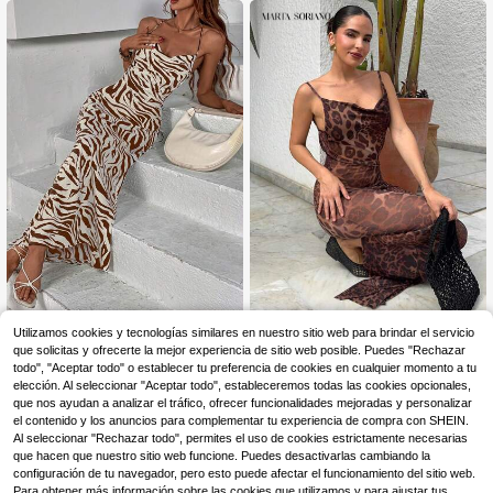
bierta
iales, fiestas y ocasiones formales e
n otoño e invierno
#vestidoDeFiestaConCintura
Marta Soriano
Utilizamos cookies y tecnologías similares en nuestro sitio web para brindar el servicio
que solicitas y ofrecerte la mejor experiencia de sitio web posible. Puedes "Rechazar
Frievida Vestido camiser
Marta Soriano Vestido d
Almacén UE
Almacén UE
19
12
o con cordones y espalda descubie
e satén asimétrico con escote pron
todo", "Aceptar todo" o establecer tu preferencia de cookies en cualquier momento a tu
,49€
,86€
-1%
12,99€
rta con estampado de rayas de cebr
unciado, estampado de leopardo en
elección. Al seleccionar "Aceptar todo", estableceremos todas las cookies opcionales,
a para vacaciones
color café, cuello de tirantes, espal
que nos ayudan a analizar el tráfico, ofrecer funcionalidades mejoradas y personalizar
da con abertura y cintura con lazo,
el contenido y los anuncios para complementar tu experiencia de compra con SHEIN.
para mujer. Ideal para ocasiones co
Al seleccionar "Rechazar todo", permites el uso de cookies estrictamente necesarias
mo salida de primavera, traje de ba
que hacen que nuestro sitio web funcione. Puedes desactivarlas cambiando la
ño de verano, vacaciones, boda, fie
configuración de tu navegador, pero esto puede afectar el funcionamiento del sitio web.
sta de cumpleaños y otras celebrac
iones
Para obtener más información sobre las cookies que utilizamos y para ajustar tus