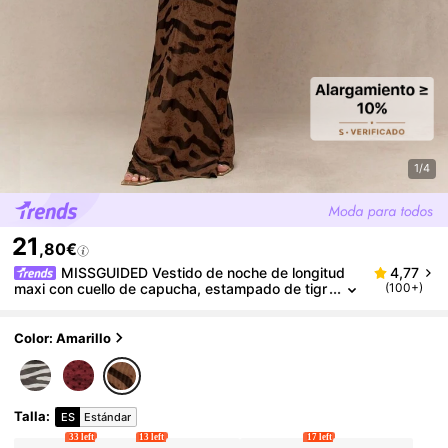
1/4
21
,80€
MISSGUIDED Vestido de noche de longitud
4,77
maxi con cuello de capucha, estampado de tigr
(100+)
e, diseño de malla con tirantes de espagueti, pa
ra fiesta, club, salida nocturna y ocasiones especial
es, de largo hasta el piso
Color: Amarillo
Talla
:
ES
Estándar
33 left
13 left
17 left