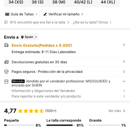
34
(XS)
36
(S)
38
(M)
40/42
(L)
44
(XL)
Guía de Tallas
Verificar mi tamaño
91%
encontró que era fiel a la talla
¿No es tu talla? Dinos
Envío a
Spain
Envío Gratuito(Pedidos ≥ 9,00€)
Entrega estimada:
8-11 Días Laborables
Devoluciones gratuitas en 30 días
Pagos seguros · Protección de la privacidad
Vendido por el vendedor profesional: MISSGUIDED y
Mercado
enviado por SHEIN
Información y bligaciones del Vendedor
Para reportar a este vendedor y/o producto
4,77
(100+)
Ver más
Pequeña
La talla corresponde
Grande
8%
91%
1%