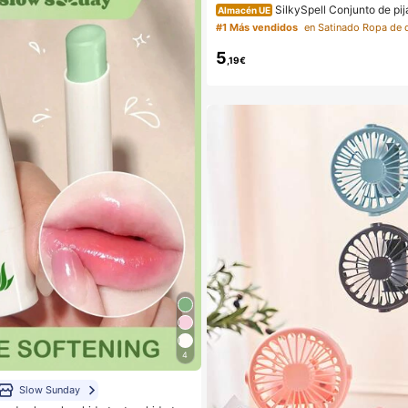
SilkySpell Conjunto de pi
Almacén UE
a de satén con estampado de rayas, t
#1 Más vendidos
a
5
,19€
4
Slow Sunday