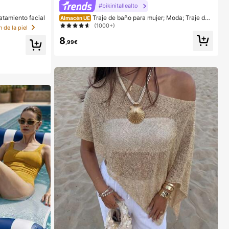
#bikinitallealto
atamiento facial
Traje de baño para mujer; Moda; Traje de
Almacén UE
baño de dos piezas morado; Playa de verano; Conjunt
(1000+)
 de la piel
o de bikini; Estampado aleatorio. Vacaciones
8
,99€