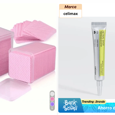
Ahorro 
9