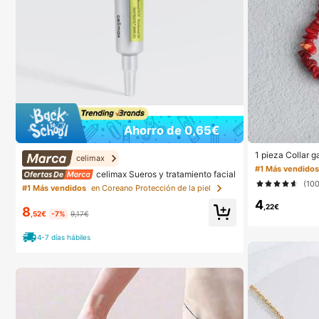
Ahorro de 0,65€
1 pieza Collar g
celimax
o bohemio en col
#1 Más vendido
celimax Sueros y tratamiento facial
Y2K, regalo para
(10
#1 Más vendidos
en Coreano Protección de la piel
4
,22€
8
,52€
-7%
9,17€
4-7 días hábiles