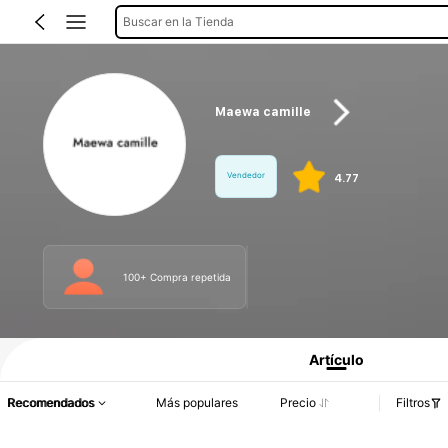
Buscar en la Tienda
Maewa camille
Vendedor
4.77
100+ Compra repetida
Información del producto: Divulgación de precios, detalles de ventas y existenci
Artículo
Recomendados
Más populares
Precio
Filtros