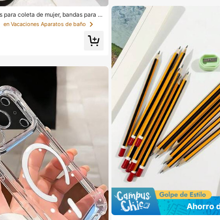
s para coleta de mujer, bandas para el
ios para el cabello, bandas deportiva
s
en Vacaciones Aparatos de baño
o, accesorios de belleza para el cabell
uadas para verano, vacaciones, viaje
0/200)
Ahorro 