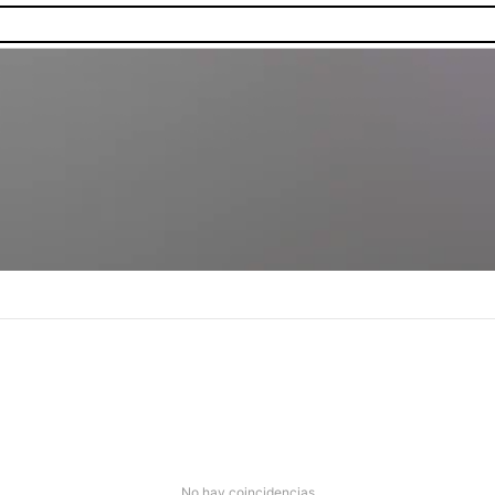
as.
No hay coincidencias