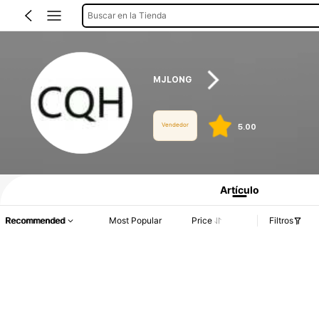
Buscar en la Tienda
MJLONG
Vendedor
5.00
Información del producto: Divulgación de precios, detalles de ventas y existenci
Artículo
Recommended
Most Popular
Price
Filtros