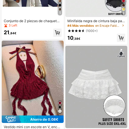
5
8
Conjunto de 2 piezas de chaqueta
Minifalda negra de cintura baja par
de blazer de solapa delgada y pant
a mujer con encaje, volantes, capas
3 Left
#4 Más vendidos
en Encaje Faldas De Mujer
alones de cintura elástica para muj
y plisados, estilo lindo tipo pastel, c
(1000+)
21
er, elegante para primavera
asual de verano, estética coquette,
,84€
10
ideal para fiestas y compras
,38€
Ahorro de 0,08€
Vestido mini con escote en V, encaj