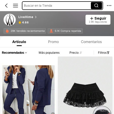
Buscar en la Tienda
LiveHime
Seguir
2.8K Seguidores
4.66
Información del producto: Divulgación de precios, detalles de ventas y existencias.
29K Vendido recientemente
5.1K Compra repetida
Artículo
Promo
Comentarios
Recomendados
Más populares
Precio
Filtros