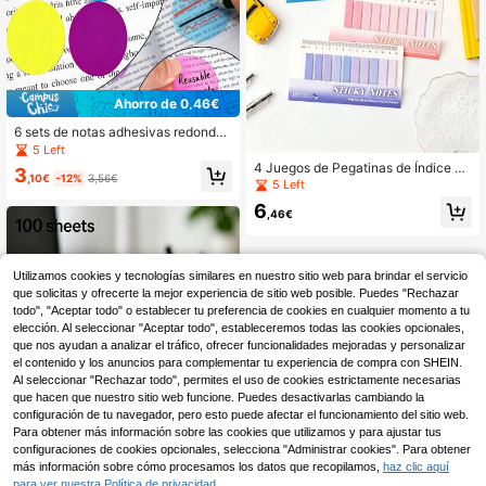
Ahorro de 0,46€
6 sets de notas adhesivas redondas
transparentes, clips de página semit
5 Left
ransparentes, pegatinas, accesorio
4 Juegos de Pegatinas de Índice C
3
s para planificador, vuelta al colegio
,10€
-12%
3,56€
oloridas, Adecuadas para Escribir y
5 Left
Marcar, Diseño Hermoso, Incluye R
6
egla Plegable, Temporada de Regre
,46€
so a la Escuela
Utilizamos cookies y tecnologías similares en nuestro sitio web para brindar el servicio
que solicitas y ofrecerte la mejor experiencia de sitio web posible. Puedes "Rechazar
todo", "Aceptar todo" o establecer tu preferencia de cookies en cualquier momento a tu
elección. Al seleccionar "Aceptar todo", estableceremos todas las cookies opcionales,
que nos ayudan a analizar el tráfico, ofrecer funcionalidades mejoradas y personalizar
el contenido y los anuncios para complementar tu experiencia de compra con SHEIN.
Al seleccionar "Rechazar todo", permites el uso de cookies estrictamente necesarias
que hacen que nuestro sitio web funcione. Puedes desactivarlas cambiando la
configuración de tu navegador, pero esto puede afectar el funcionamiento del sitio web.
Para obtener más información sobre las cookies que utilizamos y para ajustar tus
configuraciones de cookies opcionales, selecciona "Administrar cookies". Para obtener
más información sobre cómo procesamos los datos que recopilamos,
haz clic aquí
para ver nuestra Política de privacidad.