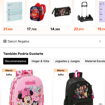
21
17
14
22
15
,56€
,70€
,36€
,97€
,11
Dancri Regalos
También Podría Gustarte
Recomendados
Hogar & Vida
Juguetes y Juegos
Material Escola