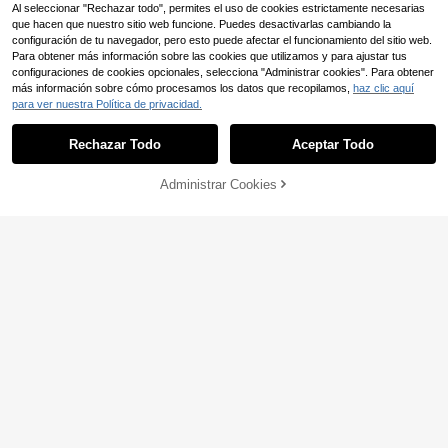
Al seleccionar "Rechazar todo", permites el uso de cookies estrictamente necesarias
que hacen que nuestro sitio web funcione. Puedes desactivarlas cambiando la
configuración de tu navegador, pero esto puede afectar el funcionamiento del sitio web.
Para obtener más información sobre las cookies que utilizamos y para ajustar tus
configuraciones de cookies opcionales, selecciona "Administrar cookies". Para obtener
más información sobre cómo procesamos los datos que recopilamos,
haz clic aquí
para ver nuestra Política de privacidad.
6
Safta
Rechazar Todo
Aceptar Todo
Safta Mochila Escolar El
Mattel
Almacén UE
18
Rey León Mufasa Niño y Niña 33x
Mattel Mochila Escolar
,86€
Almacén UE
42x14 Cm (19,4 Litros) - Licencia O
Administrar Cookies
Preescolar Barbie 27 cm, 22x27x9
COMPRAR AHORA
1 Left
AÑADIR A LA BOLSA
ficial Disney, Adaptable a Carro, Es
cm, Ligera con Compartimento Prin
4-5 días hábiles
22
palda y Hombreras Acolchadas, Bol
,46€
-5%
23,70€
cipal con Cremallera y Bolsillo Front
sillo Frontal y Laterales
al, Asa Superior y Tirantes Acolcha
4-5 días hábiles
dos