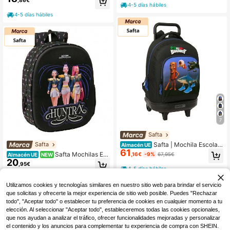
,86€
olsillos Portabotellas, Interior Forrad
9 Litros) - Licencia Oficial Disney, A
4-5 días hábiles
o, Cremalleras con Doble Tirador, B
daptable a Carro Portamochilas, Cr
4-5 días hábiles
olsillo Frontal con Cremallera - Enví
emallera, Tarjeta Identificación y As
o GRATIS ✅ Entrega 24/48h a Espa
a Superior, Escuela
ña (península)
7
Safta
Safta | Mochila Escolar
Safta
Almacén UE
61
con Carro Evolution Brainrot Unisex
Safta Mochilas Es
,16€
-9%
67,95€
Almacén UE
NEW
Infantil, Compartimento Principal co
20
colares K-Pop Demon Hunters Sou
,95€
n Cremallera y Asa Superior, Talla Ú
nd, Modelos Mini, Guardería 3D con
4-5 días hábiles
nica, Ideal para Escuela Infantil y R
Leds, Junior, Doble, Extensible, 3D
4-5 días hábiles
egalo, Licencia Oficial - Envío GRA
Termoconformado
Utilizamos cookies y tecnologías similares en nuestro sitio web para brindar el servicio
TIS ✅ Entrega 24/48h a España (pe
que solicitas y ofrecerte la mejor experiencia de sitio web posible. Puedes "Rechazar
nínsula)
todo", "Aceptar todo" o establecer tu preferencia de cookies en cualquier momento a tu
elección. Al seleccionar "Aceptar todo", estableceremos todas las cookies opcionales,
que nos ayudan a analizar el tráfico, ofrecer funcionalidades mejoradas y personalizar
el contenido y los anuncios para complementar tu experiencia de compra con SHEIN.