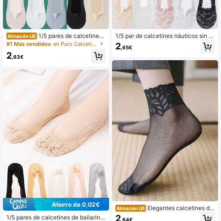
1/5 pares de calcetines i
1/5 par de calcetines náuticos sin d
Almacén UE
nvisibles de corte bajo ultradelgado
eslizamiento con forma de corazón
#1 Más vendidos
en Puro Calcetines invisibles para mujer
2
,65€
s para verano, calcetines sin costur
de silicona para mujeres, regalo de
2
as con malla y silicona antideslizan
Navidad de corte bajo
,63€
te, calcetines de seda de unicolor p
ara damas, regalo de Navidad
Ahorro de 0,02€
Elegantes calcetines de
Almacén UE
mujer de moda con flores de encaje
2
1/5 pares de calcetines de bailarina
,64€