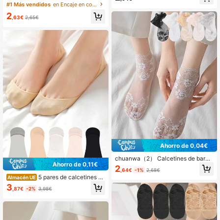
y malla, con forro invisible antidesli
con flores de encaje, calcetines invi
#1 Más vendidos
en Encaje en contraste Calcetines invisibles para
zante, elásticos, cómodos, delgado
sibles de verano para mujer, transpir
s y transpirables para el tobillo, rega
2
ables, con silicona antideslizante, c
,63€
2,65€
lo de Navidad
alcetines de tobillo huecos, regalo d
e Navidad
Ahorro de 0,04€
chuanwa（2） Calcetines de barco
Ahorro de 0,11€
de corte bajo transparentes de enc
2
,64€
-1%
2,68€
aje Lolita invisibles y antideslizante
5 pares de calcetines co
Almacén UE
s para mujer, regalo de Navidad
rtos suaves y transpirables para muj
3
,87€
-2%
3,98€
er, unicolor (blanco/negro), calcetin
es náuticos antideslizantes, para pri
mavera/verano, regalo de Navidad