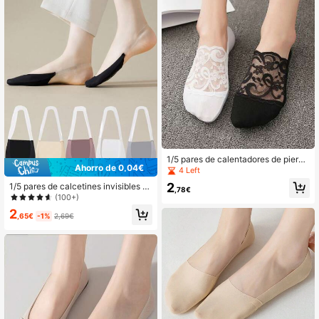
1/5 pares de calentadores de pierna
Ahorro de 0,04€
transparentes y sin costuras de enc
4 Left
aje para mujer, calentadores de pier
2
1/5 pares de calcetines invisibles p
na de barco con silicona antidesliza
,78€
ara mujer, calcetines de seda de me
(100+)
nte, regalo de Navidad
dia palma con silicona antideslizant
2
e adecuados para tacones altos, nu
,65€
-1%
2,69€
evo regalo de Navidad