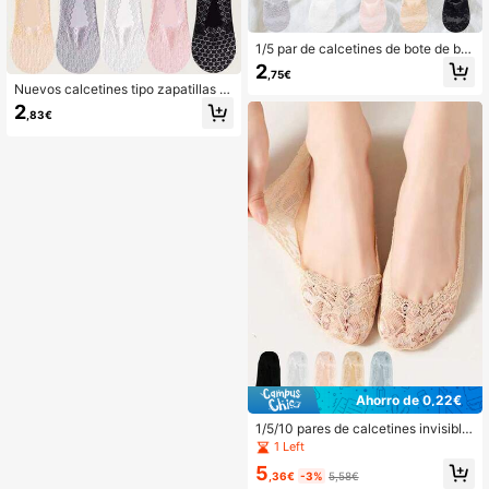
1/5 par de calcetines de bote de bo
ca profunda, calcetines cortos invis
2
,75€
ibles con encaje de flor de cerezo a
Nuevos calcetines tipo zapatillas p
ntideslizante, calcetines finos a ray
ara mujer, calcetines invisibles con
2
as, regalo de Navidad
,83€
encaje lindos, transpirables y antide
slizantes, calcetines tipo barco neg
ros finos y de moda, regalo de Navi
dad
Ahorro de 0,22€
1/5/10 pares de calcetines invisible
s para el tobillo de mujer, de verano,
1 Left
finos, transpirables, con encaje flor
5
al y antideslizantes
,36€
-3%
5,58€