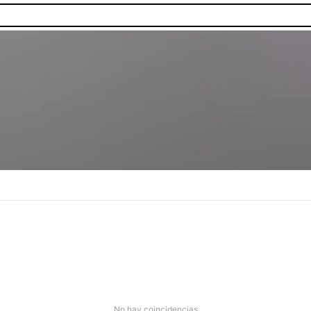
as.
No hay coincidencias