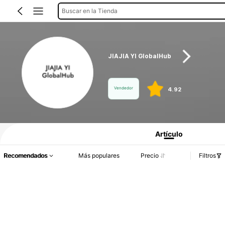
Buscar en la Tienda
JIAJIA YI GlobalHub
Vendedor
4.92
Información del producto: Divulgación de precios, detalles de ventas y existenci
Artículo
Recomendados
Más populares
Precio
Filtros