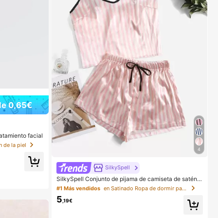
de 0,65€
atamiento facial
 de la piel
4
SilkySpell
SilkySpell Conjunto de pijama de camiseta de satén c
on estampado de rayas, temporada festiva
#1 Más vendidos
en Satinado Ropa de dormir para mujer
5
,19€