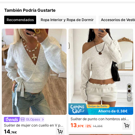
También Podría Gustarte
Recomendados
Ropa Interior y Ropa de Dormir
Accesorios de Vesti
13
Ahorro de 0,38€
Suéter de punto con hombros abiert
GLOpass
os y descubiertos, cómodo y elegan
13
Suéter de mujer con cuello en V pro
,97€
-2%
14,35€
te, adecuado para citas, reuniones
fundo cruzado, manga larga y diseñ
14
diarias, viajes casuales en otoño/in
,74€
o de lazo, cintura ajustada, top de p