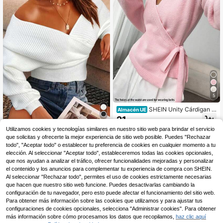
5
SHEIN Unity Cárdigan c
Almacén UE
asual suelto con lazo frontal, blusa
21
,74€
de manga larga para mujer
Suéter de punto elegante y sexy pa
Utilizamos cookies y tecnologías similares en nuestro sitio web para brindar el servicio
ra mujer con hombros descubiertos,
29 Left
que solicitas y ofrecerte la mejor experiencia de sitio web posible. Puedes "Rechazar
manga larga, para salir, citas, oficin
todo", "Aceptar todo" o establecer tu preferencia de cookies en cualquier momento a tu
17
a, noche, color blanco
,81€
elección. Al seleccionar "Aceptar todo", estableceremos todas las cookies opcionales,
que nos ayudan a analizar el tráfico, ofrecer funcionalidades mejoradas y personalizar
el contenido y los anuncios para complementar tu experiencia de compra con SHEIN.
Al seleccionar "Rechazar todo", permites el uso de cookies estrictamente necesarias
que hacen que nuestro sitio web funcione. Puedes desactivarlas cambiando la
configuración de tu navegador, pero esto puede afectar el funcionamiento del sitio web.
Para obtener más información sobre las cookies que utilizamos y para ajustar tus
configuraciones de cookies opcionales, selecciona "Administrar cookies". Para obtener
más información sobre cómo procesamos los datos que recopilamos,
haz clic aquí