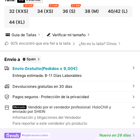
10 left
12 left
21 left
32
(XXS)
34
(XS)
36
(S)
38
(M)
40/42
(L)
44
(XL)
Guía de Tallas
Verificar mi tamaño
92%
encontró que era fiel a la talla
¿No es tu talla? Dinos
Envío a
Spain
Envío Gratuito(Pedidos ≥ 9,00€)
Entrega estimada:
8-11 Días Laborables
Devoluciones gratuitas en 30 días
Pagos seguros · Protección de la privacidad
Vendido por el vendedor profesional: HoloChill y
Mercado
enviado por SHEIN
Información y bligaciones del Vendedor
Para reportar a este vendedor y/o producto
Nuevo
en 26 días
#tejidosesenciales