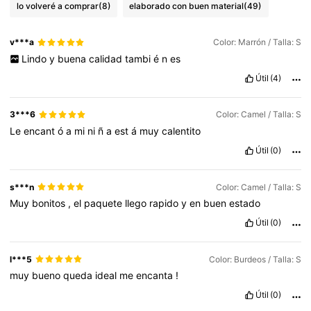
lo volveré a comprar
(8)
elaborado con buen material
(49)
18K Seguidores
4,67
v***a
Color: Marrón / Talla: S
18K Seguidores
4,67
Lindo
y
buena
calidad
tambi
é
n
es
Útil
(4)
18K Seguidores
4,67
3***6
Color: Camel / Talla: S
Le
encant
ó
a
mi
ni
ñ
a
est
á
muy
calentito
18K Seguidores
4,67
Útil
(0)
18K Seguidores
4,67
s***n
Color: Camel / Talla: S
Muy
bonitos
,
el
paquete
llego
rapido
y
en
buen
estado
Útil
(0)
l***5
Color: Burdeos / Talla: S
muy
bueno
queda
ideal
me
encanta
!
Útil
(0)