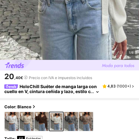
1/6
20
,40€
Precio con IVA e impuestos incluidos
HoloChill Suéter de manga larga con
4,83
(
1000+
)
cuello en V, cintura ceñida y lazo, estilo c
asual para jóvenes influenciadoras, unic
olor, top versátil nuevo para otoño 2026, su
éter de punto ajustado gris con detalle de nu
Color: Blanco
do, top corto de manga larga, adecuado para
atuendos de otoño, suéter de punto para oto
ño, temporada de regreso a la escuela
Talla
:
ES
Estándar