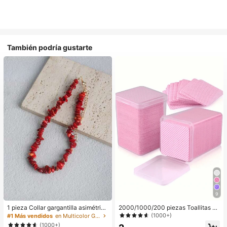
También podría gustarte
9
1 pieza Collar gargantilla asimétrico
2000/1000/200 piezas Toallitas de
ajustable de estilo bohemio en colo
limpieza de uñas - Almohadillas pro
(1000+)
#1 Más vendidos
en Multicolor Gargantillas para mujer
r rojo natural, joyería de uso diario Y
fesionales sin pelusa para quitar es
(1000+)