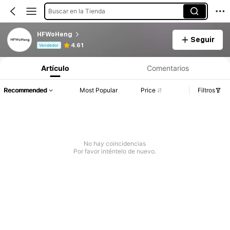
Buscar en la Tienda
HFWoHeng
Seguir
Información del producto: Divulgación de precios, detalles de ventas y existencias.
4.61
Vendedor
Artículo
Comentarios
Recommended
Most Popular
Price
Filtros
No hay coincidencias
Por favor inténtelo de nuevo.