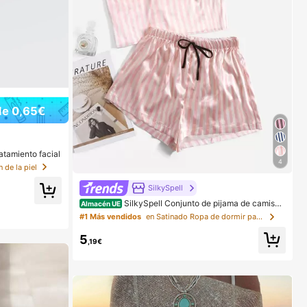
de 0,65€
atamiento facial
4
 de la piel
SilkySpell
SilkySpell Conjunto de pijama de camiset
Almacén UE
a de satén con estampado de rayas, temporada festiv
#1 Más vendidos
en Satinado Ropa de dormir para mujer
a
5
,19€