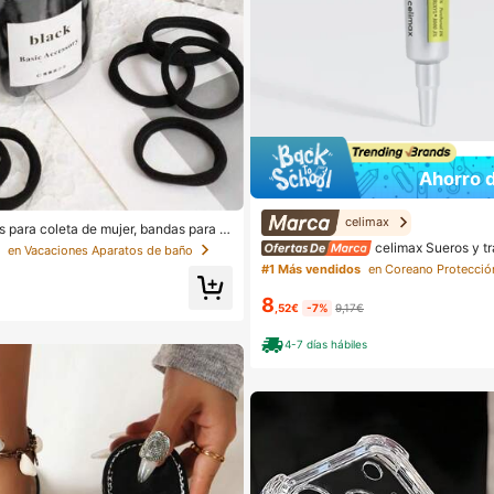
Ahorro 
celimax
s para coleta de mujer, bandas para el
ios para el cabello, bandas deportiva
celimax Sueros y tr
s
en Vacaciones Aparatos de baño
o, accesorios de belleza para el cabell
#1 Más vendidos
en Coreano Protección
uadas para verano, vacaciones, viaje
0/200)
8
,52€
-7%
9,17€
4-7 días hábiles