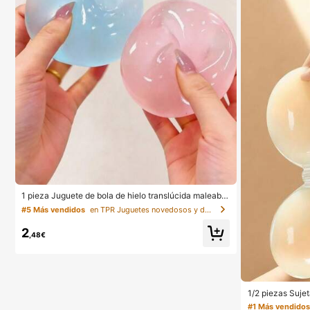
1 pieza Juguete de bola de hielo translúcida maleable
de rebote lento, juguete antiestrés, juguete para alivia
#5 Más vendidos
en TPR Juguetes novedosos y de broma para adolesce
r la ansiedad, regalo de fiesta, relleno de bolsa de reg
alo, premio, cumpleaños, juguete de relleno, estético
2
,48€
1/2 piezas Sujet
a sin tirantes p
#1 Más vendido