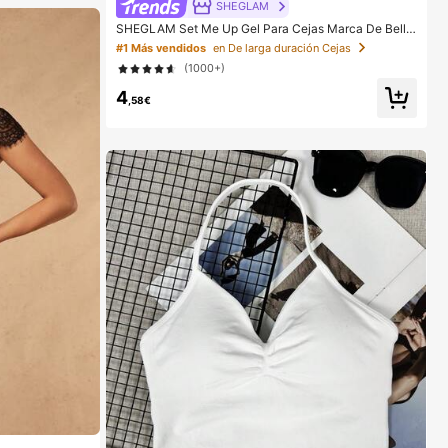
SHEGLAM
SHEGLAM Set Me Up Gel Para Cejas Marca De Belle
za CosméTica Maquillaje Para Mujeres Y NiñAs
#1 Más vendidos
en De larga duración Cejas
(1000+)
4
,58€