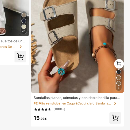
40
 sueltos de unic
en Pierna recta Pantalones De Mujer
1
1
4
Sandalias planas, cómodas y con doble hebilla para u
so casual y playa
#2 Más vendidos
en Caqui&Caqui claro Sandalias de mujer
(1000+)
15
,03€