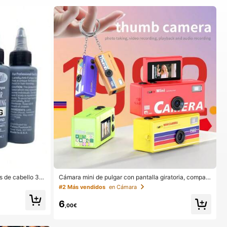
s de cabello 30
Cámara mini de pulgar con pantalla giratoria, compati
invisible y a pr
ble con captura de fotos y carga al teléfono, accesori
#2 Más vendidos
en Cámara
ones de cabello
o para mochila
 agua), de larga
6
,00€