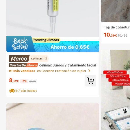
Top de cobertura
y brillante, est
10
s de murciélago,
,39€
10,49€
ara vacaciones 
ica, vacaciones 
Ahorro de 0,65€
e y ropa de reso
celimax
celimax Sueros y tratamiento facial
#1 Más vendidos
en Coreano Protección de la piel
8
,52€
-7%
9,17€
4-7 días hábiles