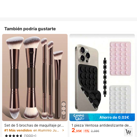
También podría gustarte
Ahorro de 0,03€
7
Set de 5 brochas de maquillaje prof
1 pieza Ventosa antideslizante de si
2
esional, brochas de maquillaje port
licona para teléfono, 28 piezas Vent
#1 Más vendidos
en Aluminio Juegos De Pinceles
,35€
-1%
2,38€
átiles para viaje, kit de herramienta
osas de silicona (almohadillas auto
(1000+)