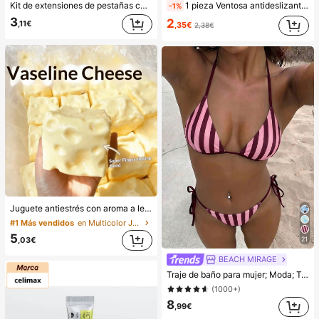
Kit de extensiones de pestañas con pegamento de doble punta/640 racimos de pestañas postizas de visón sintético DIY, rizo D, gruesas y esponjosas, longitudes mixtas de 8-16mm, iluminan los ojos para todo tipo de maquillaje. Elige pegamento, removedor, pinzas según sea necesario. Ligero, reutilizable y rentable, apto para principiantes en muchas ocasiones, estético
1 pieza Ventosa antideslizante de silicona para teléfono, 28 piezas Ventosas de silicona (almohadillas autoadhesivas), Antipega para teléfono, Almohadilla de succión para banco de energía de teléfono (Compatible con iPhone, teléfonos Android), Regalo de cumpleaños, Soporte para teléfono para familia/amigos, Soporte para teléfono, Accesorios para teléfono
-1%
3
2
,11€
,35€
2,38€
Juguete antiestrés con aroma a leche dulce de TPR suave y esponjoso con forma de dumpling, adorno divertido y lindo de 5 cm para apretar, regalo práctico y de moda, adecuado para cumpleaños, Pascua, Halloween, Navidad y varios regalos de fiesta, mejora el estado de ánimo
#1 Más vendidos
en Multicolor Juguetes para apretar para adolescen
5
,03€
21
BEACH MIRAGE
Traje de baño para mujer; Moda; Traje de baño de dos piezas morado; Playa de verano; Conjunto de bikini; Estampado aleatorio. Vacaciones
(1000+)
8
,99€