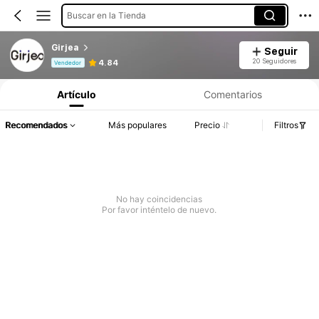
Buscar en la Tienda
Girjea
Seguir
Información del producto: Divulgación de precios, detalles de ventas y existencias.
20 Seguidores
4.84
Vendedor
Artículo
Comentarios
Recomendados
Más populares
Precio
Filtros
No hay coincidencias
Por favor inténtelo de nuevo.