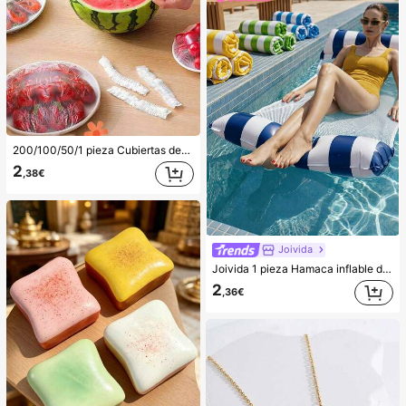
200/100/50/1 pieza Cubiertas desechables de película adherente para alimentos, cubiertas para cabezal de ducha, bolsas desechables multiusos, cubiertas desechables para zapatos, película adherente de cocina reforzada, cubiertas de preservación de alimentos para refrigerador doméstico, cubiertas elásticas, uso diario
2
,38€
Joivida
Joivida 1 pieza Hamaca inflable de piscina con malla - Tumbona de adulto a rayas, apta para vacaciones, fiestas y relajación, disponible en rosa, amarillo, blanco, verde, azul y otros colores, hamaca de exterior, esencial para la playa y la piscina, excelente para fotografía
2
,36€