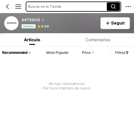
Buscar en la Tienda
GXTESCO
Seguir
Información del producto: Divulgación de precios, detalles de ventas y existencias.
5.00
Vendedor
Artículo
Comentarios
Recommended
Most Popular
Price
Filtros
No hay coincidencias
Por favor inténtelo de nuevo.