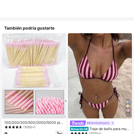
También podría gustarte
15
100/200/300/500/2000/5000 pie
#bikinitallealto
zas/20 piezas Palitos aplicadores d
(1000+)
Traje de baño para muje
Almacén UE
e esmalte de uñas de doble extrem
r; Moda; Traje de baño de dos pieza
(1000+)