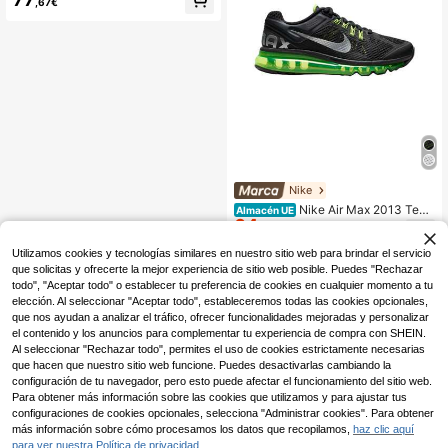
,67€
nsive Daily Shopping Casual White
DQ8423-107
Nike
Nike Air Max 2013 Teen
Almacén UE
64
Sneakers Responsive Durable Clas
,01€
-7%
68,94€
sic School Office Shopping Black 5
RRP: 139,99€
55426-003
Utilizamos cookies y tecnologías similares en nuestro sitio web para brindar el servicio
que solicitas y ofrecerte la mejor experiencia de sitio web posible. Puedes "Rechazar
todo", "Aceptar todo" o establecer tu preferencia de cookies en cualquier momento a tu
elección. Al seleccionar "Aceptar todo", estableceremos todas las cookies opcionales,
que nos ayudan a analizar el tráfico, ofrecer funcionalidades mejoradas y personalizar
el contenido y los anuncios para complementar tu experiencia de compra con SHEIN.
Al seleccionar "Rechazar todo", permites el uso de cookies estrictamente necesarias
que hacen que nuestro sitio web funcione. Puedes desactivarlas cambiando la
configuración de tu navegador, pero esto puede afectar el funcionamiento del sitio web.
Para obtener más información sobre las cookies que utilizamos y para ajustar tus
configuraciones de cookies opcionales, selecciona "Administrar cookies". Para obtener
más información sobre cómo procesamos los datos que recopilamos,
haz clic aquí
para ver nuestra Política de privacidad.