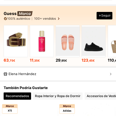
Guess
Seguir
100% auténtico
100+ vendidos
63
11
29
123
110
,75€
,35€
,95€
,45€
,
Elena Hernández
También Podría Gustarte
Recomendados
Ropa Interior y Ropa de Dormir
Accesorios de Vesti