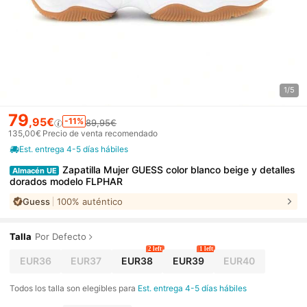
1/5
79
,95€
-11%
89,95€
135,00€
Precio de venta recomendado
Est. entrega 4-5 días hábiles
Zapatilla Mujer GUESS color blanco beige y detalles
Almacén UE
dorados modelo FLPHAR
Guess
100% auténtico
Talla
Por Defecto
2 left
1 left
EUR36
EUR37
EUR38
EUR39
EUR40
Todos los talla son elegibles para
Est. entrega 4-5 días hábiles