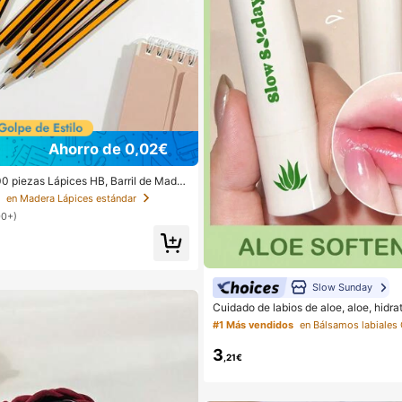
Ahorro de 0,02€
0 piezas Lápices HB, Barril de Mader
ado Amarillo, Punta Media de 0.7mm,
s
en Madera Lápices estándar
al para Estudiantes y Uso de Oficina,
00+)
cuela
Slow Sunday
Cuidado de labios de aloe, aloe, hidra
e, cuidado diario de labios, máscara p
#1 Más vendidos
bios, favor de frutas, buena opción p
playa, artículos esenciales de viaje, 
3
cuidado de labios de verano
,21€