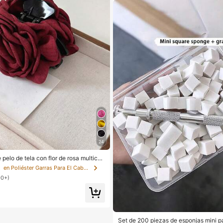
24
 pelo de tela con flor de rosa multicap
lo de gran tamaño, accesorios para el
s
en Poliéster Garras Para El Cabello
ciones, atuendos para mujer, esencial
00+)
aya y vacaciones
Set de 200 piezas de esponjas mini p