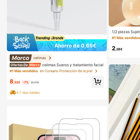
1/2 piezas Sujet
a sin tirantes p
#1 Más vendido
e tirantes finos
Ahorro de 0,65€
ón, sujetador in
2
,28€
celimax
celimax Sueros y tratamiento facial
#1 Más vendidos
en Coreano Protección de la piel
8
,52€
-7%
9,17€
4-7 días hábiles