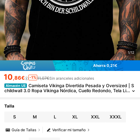
1/12
Ahorra 0,21€
10
,86€
-1%
11,07€
Sin aranceles adicionales
Camiseta Vikinga Divertida Pesada y Oversized | S
Almacén UE
childwall 3.0 Ropa Vikinga Nórdica, Cuello Redondo, Tela Li
geramente Elástica, Estilo Casual, Perfecta Para Hombres
Talla
S
M
L
XL
XXL
XXXL
Guía de Tallas
Verificar mi tamaño