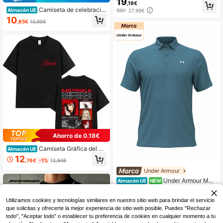
19
,19€
uting Black AV2609-010
Camiseta de celebració
Almacén UE
RRP: 27,99€
n de tregua para hombres | Camisa
10
,85€
10,95€
de manga corta en negro con las pa
labras "Jubilado" en español e inglé
s, cuello redondo, lavable a máquin
a, adecuada para todas las estacio
nes, tela suave.
Ahorro de 0,18€
Camiseta Gráfica del Ál
Almacén UE
bum Rapper Metrika 2026 para Ho
12
,76€
-1%
12,94€
mbres y Mujeres, Camisetas de Alg
odón Vintage, Camiseta de Manga
Under Armour
Corta Hip Hop, Ropa de Calle
Under Armour Me
Almacén UE
NEW
n's Polo Shirt Blue
32
,94€
Utilizamos cookies y tecnologías similares en nuestro sitio web para brindar el servicio
que solicitas y ofrecerte la mejor experiencia de sitio web posible. Puedes "Rechazar
todo", "Aceptar todo" o establecer tu preferencia de cookies en cualquier momento a tu