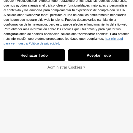
elección. Al seleccionar "Aceptar todo", estableceremos todas las cookies opcionales,
que nos ayudan a analizar el tráfico, ofrecer funcionalidades mejoradas y personalizar
el contenido y los anuncios para complementar tu experiencia de compra con SHEIN.
Al seleccionar "Rechazar todo", permites el uso de cookies estrictamente necesarias
que hacen que nuestro sitio web funcione. Puedes desactivarlas cambiando la
configuración de tu navegador, pero esto puede afectar el funcionamiento del sitio web.
Para obtener más información sobre las cookies que utilizamos y para ajustar tus
configuraciones de cookies opcionales, selecciona "Administrar cookies". Para obtener
más información sobre cómo procesamos los datos que recopilamos,
haz clic aquí
para ver nuestra Política de privacidad.
33
Rechazar Todo
Aceptar Todo
Sport MetroGents
Sport MetroGents Cami
Almacén UE
Administrar Cookies
COMPRAR AHORA
AÑADIR A LA BOLSA
seta deportiva de ajuste holgado co
10
,99€
n estampado gráfico y ribete de con
traste en el cuello, para gimnasio
Camiseta de regalo para
Almacén UE
fiesta de jubilación - Diseño 100%
10
,94€
en texto español y huella manual co
n nombre y fecha (Contacto) - Cam
iseta casual de cuello redondo unis
ex para hombres y mujeres, ropa de
jubilación transpirable