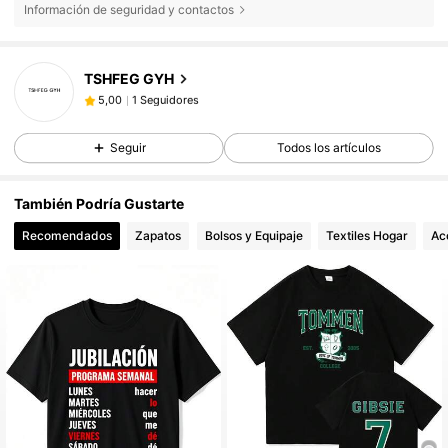
Información de seguridad y contactos
TSHFEG GYH
1 Seguidores
5,00
1 Seguidores
5,00
Seguir
Todos los artículos
También Podría Gustarte
Recomendados
Zapatos
Bolsos y Equipaje
Textiles Hogar
Ac