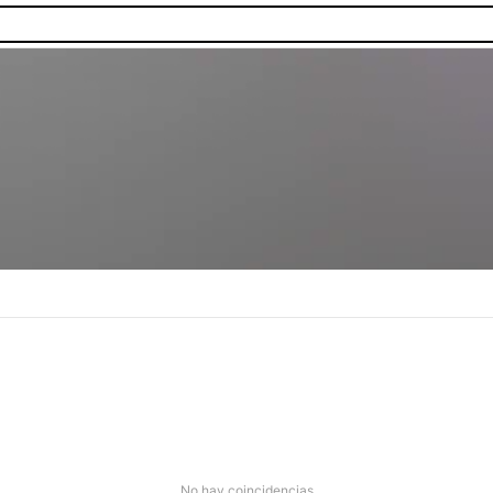
as.
No hay coincidencias