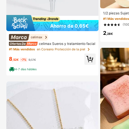
1/2 piezas Sujet
a sin tirantes p
#1 Más vendido
e tirantes finos
(10
Ahorro de 0,65€
ón, sujetador in
2
,28€
celimax
celimax Sueros y tratamiento facial
#1 Más vendidos
en Coreano Protección de la piel
8
,52€
-7%
9,17€
4-7 días hábiles