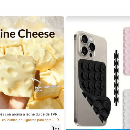
rés con aroma a leche dulce de TPR s
o con forma de dumpling, adorno dive
s
en Multicolor Juguetes para apretar para adolescen
 5 cm para apretar, regalo práctico y de
 para cumpleaños, Pascua, Hallowee