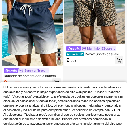
Manfinity EZcore
Rovax Shorts casuales
Almacén UE
de playa con estampado de leopard
9
,99€
o para hombres
5
Summer Trees
Bañador de hombre con estampado
degradado, sin forro, cintura elástic
9
,89€
-1%
9,99€
a con cordón, bolsillos laterales, pa
Utilizamos cookies y tecnologías similares en nuestro sitio web para brindar el servicio
ntalones cortos de playa hawaiana
que solicitas y ofrecerte la mejor experiencia de sitio web posible. Puedes "Rechazar
todo", "Aceptar todo" o establecer tu preferencia de cookies en cualquier momento a tu
elección. Al seleccionar "Aceptar todo", estableceremos todas las cookies opcionales,
que nos ayudan a analizar el tráfico, ofrecer funcionalidades mejoradas y personalizar
el contenido y los anuncios para complementar tu experiencia de compra con SHEIN.
Al seleccionar "Rechazar todo", permites el uso de cookies estrictamente necesarias
que hacen que nuestro sitio web funcione. Puedes desactivarlas cambiando la
configuración de tu navegador, pero esto puede afectar el funcionamiento del sitio web.