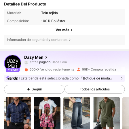
Detalles Del Producto
Material:
Tela tejida
Composición:
100% Poliéster
Ver más
Información de seguridad y contactos
141K Seguidores
4,79
Dazy Men
k***8
seguido hace
Hace 30 minutos
500K+ Vendido recientemente
99K+ Compra repetida
141K Seguidores
4,79
Esta tienda está seleccionada como
「Botique de moda」
Seguir
Todos los artículos
141K Seguidores
4,79
141K Seguidores
4,79