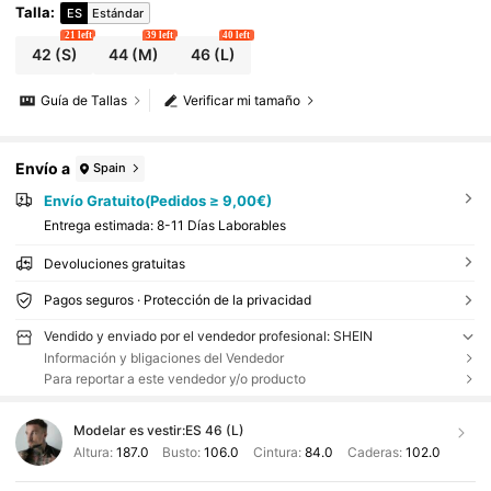
Talla
:
ES
Estándar
21 left
39 left
40 left
42
(S)
44
(M)
46
(L)
Guía de Tallas
Verificar mi tamaño
Envío a
Spain
Envío Gratuito(Pedidos ≥ 9,00€)
Entrega estimada:
8-11 Días Laborables
Devoluciones gratuitas
Pagos seguros · Protección de la privacidad
Vendido y enviado por el vendedor profesional: SHEIN
Información y bligaciones del Vendedor
Para reportar a este vendedor y/o producto
Modelar es vestir:
ES 46 (L)
Altura:
187.0
Busto:
106.0
Cintura:
84.0
Caderas:
102.0