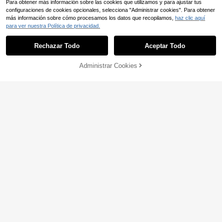
Para obtener más información sobre las cookies que utilizamos y para ajustar tus
configuraciones de cookies opcionales, selecciona "Administrar cookies". Para obtener
más información sobre cómo procesamos los datos que recopilamos,
haz clic aquí
para ver nuestra Política de privacidad.
Rechazar Todo
Aceptar Todo
Administrar Cookies
AÑADIR A LA BOLSA