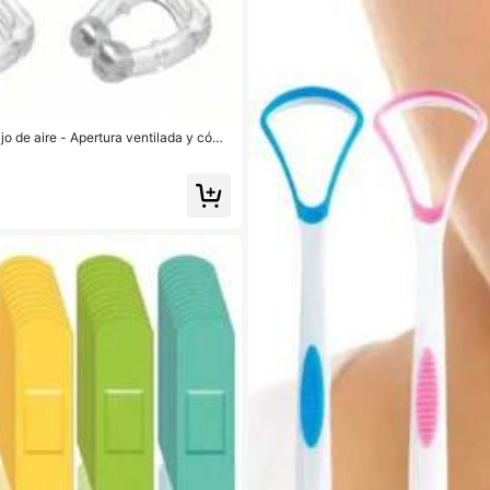
lujo de aire - Apertura ventilada y cómo
iene los ronquidos