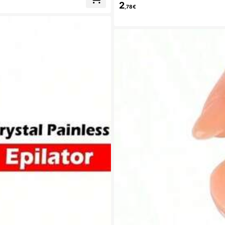
2
,78€