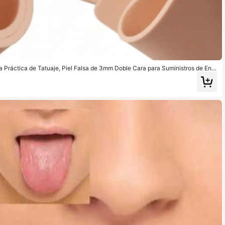
ra Práctica de Tatuaje, Piel Falsa de 3mm Doble Cara para Suministros de Entr
 Accesorios de Tatuaje