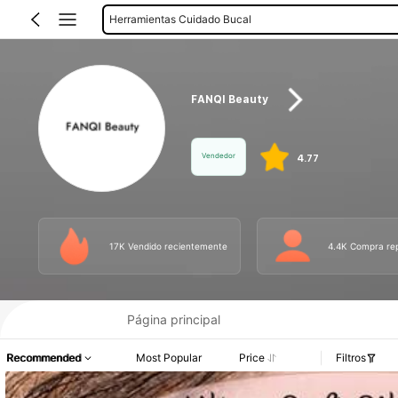
Utensilios Para Pestañas
FANQI Beauty
Vendedor
4.77
17K Vendido recientemente
4.4K Compra re
Información del producto: Divulgación de precios, detalles de ventas y existenci
Página principal
Recommended
Most Popular
Price
Filtros