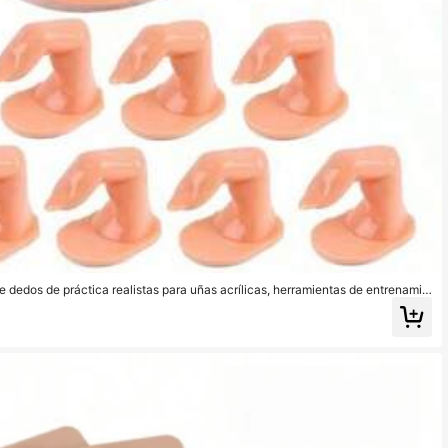
de dedos de práctica realistas para uñas acrílicas, herramientas de entrenamie
incipiantes de 4.5*4.2*2.7cm