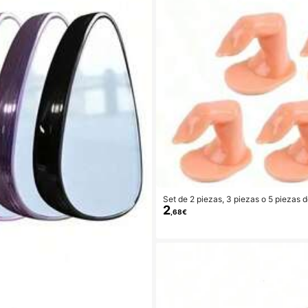
Set de 2 piezas, 3 piezas o 5 piezas 
2
nto de arte de uñas para artistas y pr
,68€