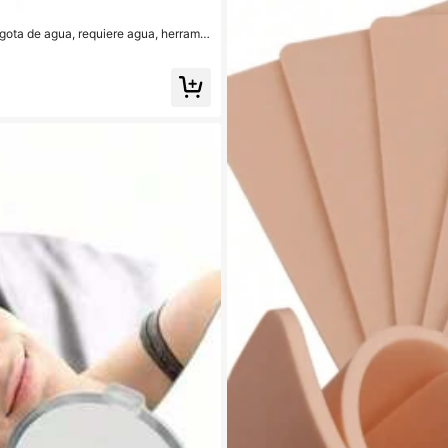
 gota de agua, requiere agua, herramie
 dispositivo de depilación, eliminación