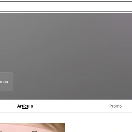
petida
as.
Artículo
Promo