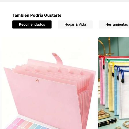
También Podría Gustarte
290 S
4,78
Recomendados
Hogar & Vida
Herramientas 
290 S
4,78