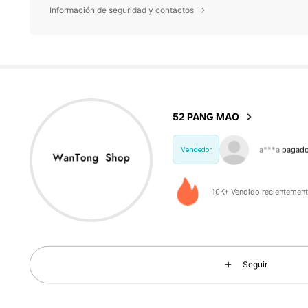
Información de seguridad y contactos
290 S
4,78
52 PANG MAO
p***7
seguid
Vendedor
10K+ Vendido recientemen
290 S
4,78
Seguir