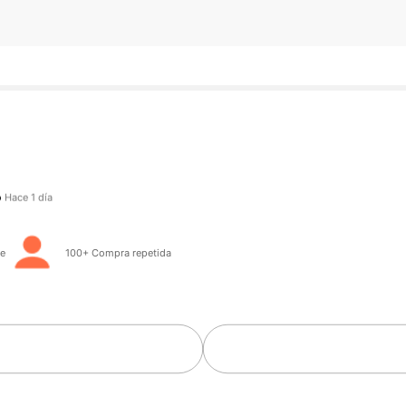
eguidores
o hace
Hace 1 día
te
100+ Compra repetida
eguidores