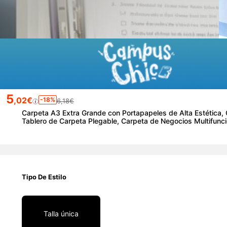
5
,02€
-18%
6,18€
Carpeta A3 Extra Grande con Portapapeles de Alta Estética, Ca
Tablero de Carpeta Plegable, Carpeta de Negocios Multifuncio
a el Regreso a Clases (Incluye Pegatinas)
Tipo De Estilo
Talla única