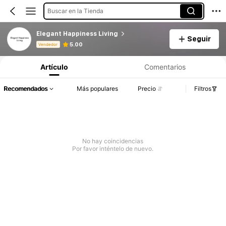
Buscar en la Tienda
Elegant Happiness Living
Seguir
Información del producto: Divulgación de precios, detalles de ventas y existencias.
5.00
Vendedor
Artículo
Comentarios
Recomendados
Más populares
Precio
Filtros
No hay coincidencias
Por favor inténtelo de nuevo.