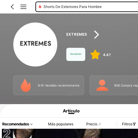
Shorts De Exteriores Para Hombre
EXTREMES
Vendedor
4.67
9.1K Vendido recientemente
858 Compra rep
Información del producto: Divulgación de precios, detalles de ventas y existenci
Artículo
Recomendados
Más populares
Precio
Filtros