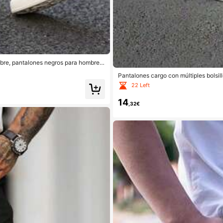
mbre, pantalones negros para hombre,
antalones de chándal para hombre, pa
Pantalones cargo con múltiples bolsil
ones, viajes diarios, deportes, activid
22 Left
s, moda urbana negra de primavera
14
,32€