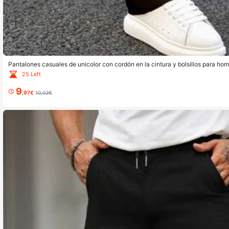
Pantalones casuales de unicolor con cordón en la cintura y bolsillos para ho
pantalones de pierna recta para hombre, pantalones casuales para hombre, p
25 Left
ra otoño
9
,97€
10,02€