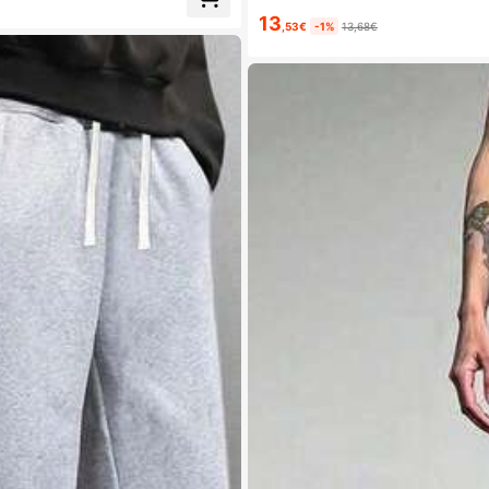
13
,53€
-1%
13,68€