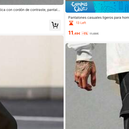
ica con cordón de contraste, pantalo
Pantalones casuales ligeros para homb
dos para hombres, adecuados para es
13 Left
11
,49€
-1%
11,66€