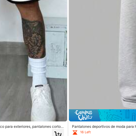
o para exteriores, pantalones cortos
Pantalones deportivos de moda para h
os cómodos, deportes
sual, con cordón en la cintura y bolsil
16 Left
nde.