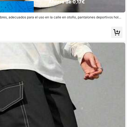
Ahorro de 0,17€
res, adecuados para el uso en la calle en otoño, pantalones deportivos holga
tudiantes en primavera