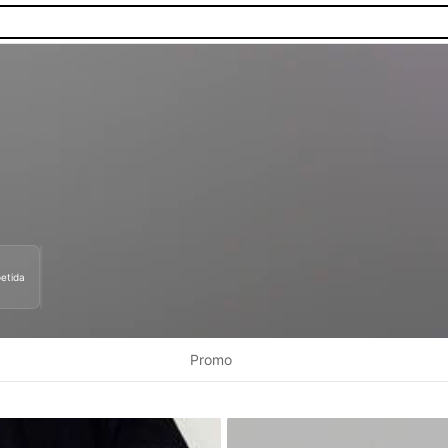
etida
as.
Promo