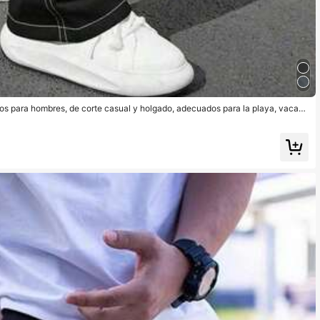
los para hombres, de corte casual y holgado, adecuados para la playa, vacaci
ades al aire libre, fitness, trotar y otras ocasiones, pantalones rectos y holgado