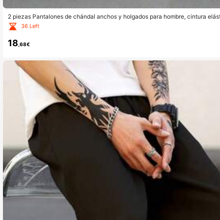
2 piezas Pantalones de chándal anchos y holgados para hombre, cintura elást
nes largos de estilo urbano para uso diario y ocasiones al aire libre
36 Left
18
,68€