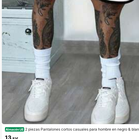
2 piezas Pantalones cortos casuales para hombre en negro & blanc
Almacén UE
de malla estilo baloncesto, cintura elástica con cordón, pantalones deportiv
13
,81€