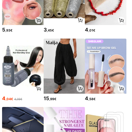
5
3
4
,93€
,45€
,01€
4
15
4
,04€
,99€
,58€
4,05€