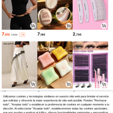
7
7
2
,91€
,18€
,78€
7,99€
-1%
12
2
3
,79€
,58€
,02€
Utilizamos cookies y tecnologías similares en nuestro sitio web para brindar el servicio
que solicitas y ofrecerte la mejor experiencia de sitio web posible. Puedes "Rechazar
todo", "Aceptar todo" o establecer tu preferencia de cookies en cualquier momento a tu
elección. Al seleccionar "Aceptar todo", estableceremos todas las cookies opcionales,
que nos ayudan a analizar el tráfico, ofrecer funcionalidades mejoradas y personalizar