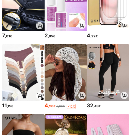
7
2
4
,01€
,85€
,22€
11
4
32
,15€
,98€
,49€
5,68€
-12%