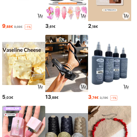
9
3
2
,88€
,61€
,18€
9,98€
-1%
5
13
3
,03€
,88€
,74€
3,78€
-1%