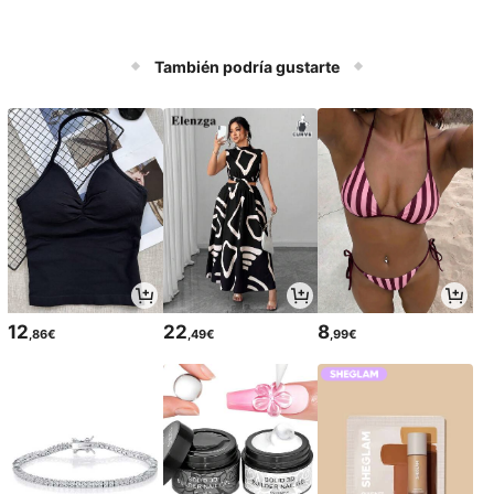
También podría gustarte
12
22
8
,86€
,49€
,99€