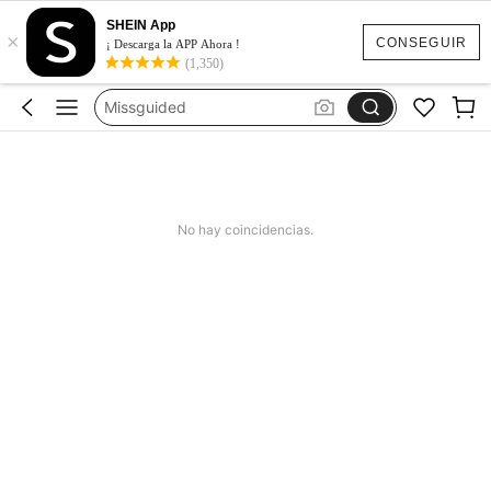
Vestido Verano Mujer
SHEIN App
×
Bikinis Mujer
CONSEGUIR
¡ Descarga la APP Ahora !
(1,350)
Bañadores De Mujer
Missguided
Vestido Mujer Verano
Vestido Verano Mujer
Bikinis Mujer
No hay coincidencias.