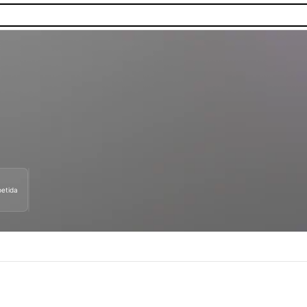
etida
as.