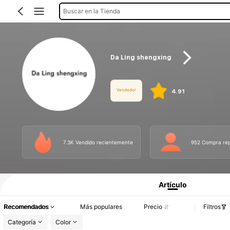
Buscar en la Tienda
Da Ling shengxing
Vendedor
4.91
7.3K Vendido recientemente
952 Compra rep
Información del producto: Divulgación de precios, detalles de ventas y existenci
Artículo
Recomendados
Más populares
Precio
Filtros
Categoría
Color