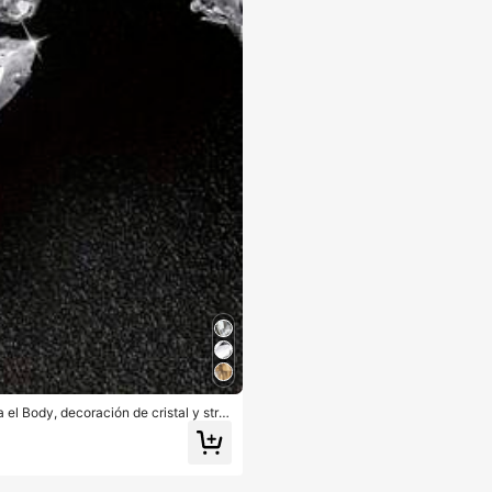
 el Body, decoración de cristal y stra
sorio ajustable de cristal para decorar
 de cristal y strass