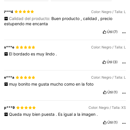
i***4
Color: Negro / Talla: L
Calidad del producto:
Buen
producto
,
calidad
,
precio
estupendo
me
encanta
Útil
(7)
s***e
Color: Negro / Talla: L
El
bordado
es
muy
lindo
.
Útil
(3)
e***a
Color: Negro / Talla: L
muy
bonito
me
gusta
mucho
como
en
la
foto
Útil
(1)
p***9
Color: Negro / Talla: XS
Queda
muy
bien
puesta
.
Es
igual
a
la
imagen
.
Útil
(1)