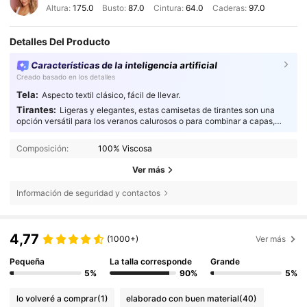
Altura:
175.0
Busto:
87.0
Cintura:
64.0
Caderas:
97.0
Detalles Del Producto
Características de la inteligencia artificial
Creado basado en los detalles
Tela:
Aspecto textil clásico, fácil de llevar.
Tirantes:
Ligeras y elegantes, estas camisetas de tirantes son una
opción versátil para los veranos calurosos o para combinar a capas,
ofreciendo una comodidad estilizada y transpirable para quienes
cuidan su estilo.
Composición:
100% Viscosa
Ver más
Información de seguridad y contactos
4,77
(1000+)
Ver más
Pequeña
La talla corresponde
Grande
5%
90%
5%
lo volveré a comprar
(1)
elaborado con buen material
(40)