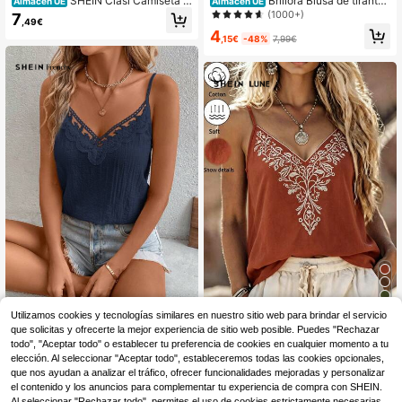
SHEIN Clasi Camiseta d
Brillora Blusa de tirantes
Almacén UE
Almacén UE
e tirantes casual versátil con ribete
para vacaciones de mujer con bord
(1000+)
7
,49€
floral para mujer
ado floral y botones decorativos
4
,15€
-48%
7,99€
5
SHEIN Frenchy Camisol
Utilizamos cookies y tecnologías similares en nuestro sitio web para brindar el servicio
Almacén UE
a sencilla diaria de unicolor para mu
que solicitas y ofrecerte la mejor experiencia de sitio web posible. Puedes "Rechazar
7
SHEIN LUNE Camiseta
Almacén UE
,49€
jer
de tirantes de algodón bordada par
todo", "Aceptar todo" o establecer tu preferencia de cookies en cualquier momento a tu
8
,99€
a mujer en color rojo óxido
elección. Al seleccionar "Aceptar todo", estableceremos todas las cookies opcionales,
que nos ayudan a analizar el tráfico, ofrecer funcionalidades mejoradas y personalizar
el contenido y los anuncios para complementar tu experiencia de compra con SHEIN.
Al seleccionar "Rechazar todo", permites el uso de cookies estrictamente necesarias