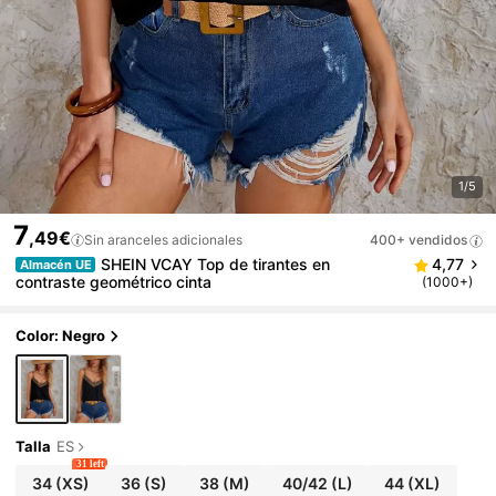
1/5
7
,49€
Sin aranceles adicionales
400+ vendidos
SHEIN VCAY Top de tirantes en
4,77
Almacén UE
contraste geométrico cinta
(1000+)
Color: Negro
Talla
ES
31 left
34
(XS)
36
(S)
38
(M)
40/42
(L)
44
(XL)