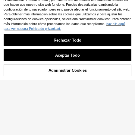
que hacen que nuestro sitio web funcione. Puedes desactivarlas cambiando la
configuración de tu navegador, pero esto puede afectar el funcionamiento del sitio web.
Para obtener más información sobre las cookies que utilizamos y para ajustar tus
configuraciones de cookies opcionales, selecciona "Administrar cookies". Para obtener
más información sobre cómo procesamos los datos que recopilamos,
haz clic aquí
para ver nuestra Política de privacidad.
Rechazar Todo
Aceptar Todo
6
Administrar Cookies
COMPRAR AHORA
AÑADIR A LA BOLSA
Zayélia Top de tirantes
Almacén UE
casual de unicolor con decoración
8
Breezaya
,49€
de botones para el verano
Breezaya Camiseta de t
Almacén UE
irantes con cuello en V con bloques
7
,99€
de color y empalmes para mujeres,
perfecta para vacaciones y uso cas
ual