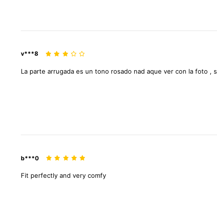
v***8
La
parte
arrugada
es
un
tono
rosado
nad
aque
ver
con
la
foto
,
b***0
Fit
perfectly
and
very
comfy