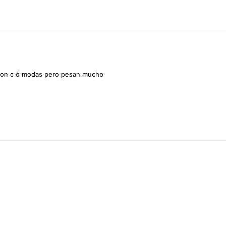
son
c
ó
modas
pero
pesan
mucho