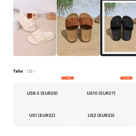
Talla
US
3 left
4 left
US9.5
(EUR26)
US10
(EUR27)
US1
(EUR32)
US2
(EUR33)