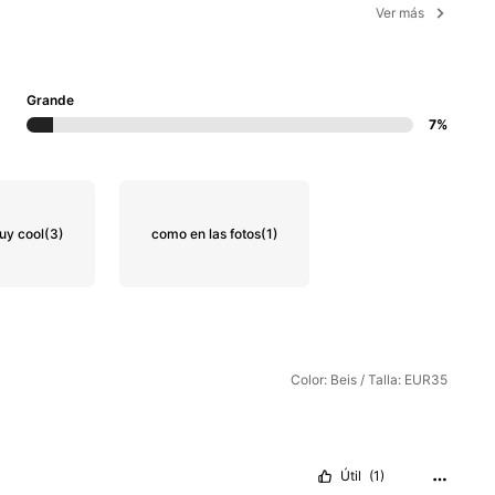
Ver más
Grande
7%
uy cool
(3)
como en las fotos
(1)
Color: Beis / Talla: EUR35
Útil
(1)