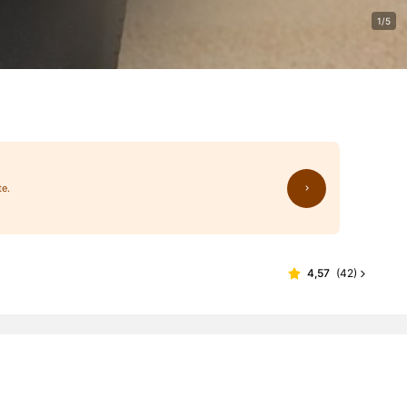
1/5
te.
4,57
(
42
)