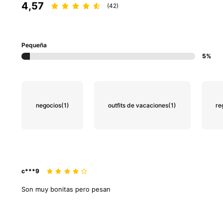
4,57
(42)
Pequeña
5%
negocios
(1)
outfits de vacaciones
(1)
re
c***9
Son
muy
bonitas
pero
pesan