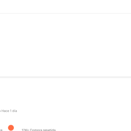
guidores
do hace
Hace 1 día
te
12K+ Compra repetida