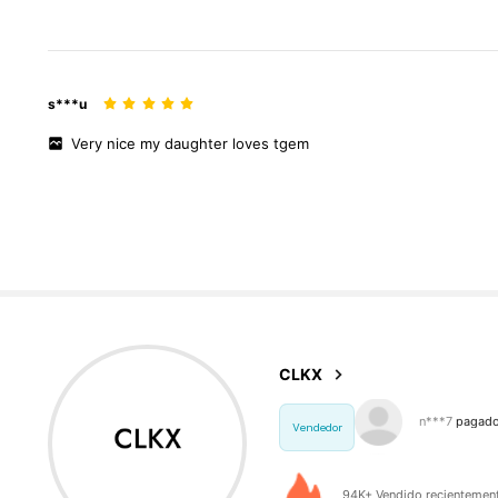
s***u
Very
nice
my
daughter
loves
tgem
2K Se
4,83
CLKX
m***8
segui
Vendedor
94K+ Vendido recientemen