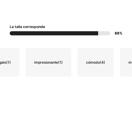
La talla corresponde
88%
galo
(1)
impresionante
(1)
cómodo
(4)
m