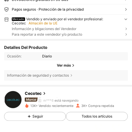
Pagos seguros · Protección de la privacidad
Vendido y enviado por el vendedor profesional:
Mercado
Cecotec
Almacén de la UE
Información y bligaciones del Vendedor
Para reportar a este vendedor y/o producto
Detalles Del Producto
Ocasión:
Diario
Ver más
Información de seguridad y contactos
24K Seguidores
4,79
Cecotec
j***3
seguido hace
Hace 5 horas
m***6
está navegando
24K Seguidores
4,79
13K+ Vendido recientemente
3K+ Compra repetida
Seguir
Todos los artículos
24K Seguidores
4,79