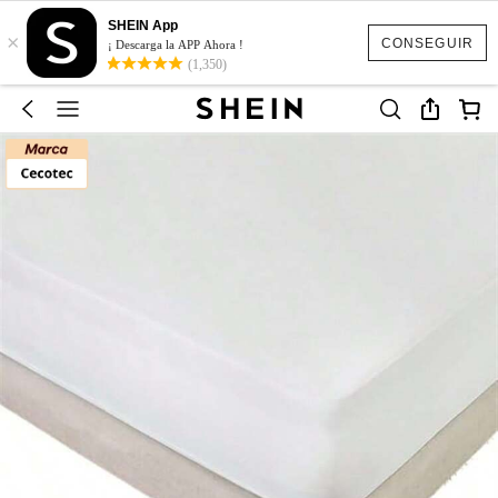
SHEIN App
×
CONSEGUIR
¡ Descarga la APP Ahora !
(1,350)