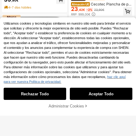
n Carbono Activo, Tacto Extra Suav
,90€
Cecotec Plancha de pel
e, Funda Transpirable Azul Metaliza
Almacén UE
4-7 días hábiles
23
o estrecha Lisse Keratin Essence c
da, Antiácaros y Antibacterias
,42€
-2%
23,90€
on HeatMax 130-230ºC, placas cer
RRP: 999,00€
ámicas con queratina y aceite de ar
4-7 días hábiles
gán. Alisado suave y brillante, diseñ
Utilizamos cookies y tecnologías similares en nuestro sitio web para brindar el servicio
o compacto, bloqueo y bolsa de viaj
que solicitas y ofrecerte la mejor experiencia de sitio web posible. Puedes "Rechazar
e incluida.
todo", "Aceptar todo" o establecer tu preferencia de cookies en cualquier momento a tu
elección. Al seleccionar "Aceptar todo", estableceremos todas las cookies opcionales,
que nos ayudan a analizar el tráfico, ofrecer funcionalidades mejoradas y personalizar
el contenido y los anuncios para complementar tu experiencia de compra con SHEIN.
Al seleccionar "Rechazar todo", permites el uso de cookies estrictamente necesarias
que hacen que nuestro sitio web funcione. Puedes desactivarlas cambiando la
configuración de tu navegador, pero esto puede afectar el funcionamiento del sitio web.
Para obtener más información sobre las cookies que utilizamos y para ajustar tus
configuraciones de cookies opcionales, selecciona "Administrar cookies". Para obtener
más información sobre cómo procesamos los datos que recopilamos,
haz clic aquí
para ver nuestra Política de privacidad.
Rechazar Todo
Aceptar Todo
Cecotec
Ahorro de 1,20€
Cecotec Microondas Pr
Almacén UE
AÑADIR A LA
Cecotec
Administrar Cookies
oClean 3140 Mirror Ctec - ✅ Entreg
COMPRAR AHORA
63
,90€
BOLSA
a en 3-5 días
Cecotec Freidora de Air
Almacén UE
e sin Aceite de 8 L Cecofry Suprem
#1 Más vendidos
en Freidoras de aire
4-7 días hábiles
e 8000 Air Fryer. 1800 W, Panel Tác
(100+)
til, 30º-200 ºC, 10 Modos Preconfi
58
gurados, Pre-heat, Alerta, Acabado
,70€
-2%
59,90€
s en Acero Inoxidable