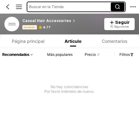
Buscar en la Tienda
Casual Hair Accessories
Seguir
Información del producto: Divulgación de precios, detalles de ventas y existencias.
10 Seguidores
4.77
Vendedor
Página principal
Artículo
Comentarios
Recomendados
Más populares
Precio
Filtros
No hay coincidencias
Por favor inténtelo de nuevo.