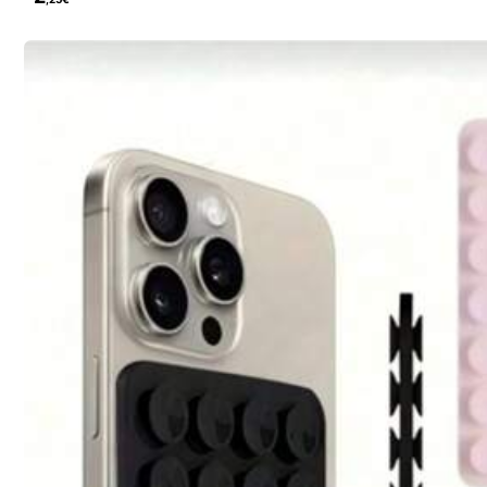
que esté limpia y plana. Espere 30 minutos después de pegar para usar), I
88 Seguidores
4,76
HomeEcho
a***o
seguido hace
Hace 1
88 Seguidores
4,76
88 Seguidores
Seguir
4,76
88 Seguidores
4,76
También Podría Gustarte
Recomendados
Herramientas & Mejoras para el Hogar