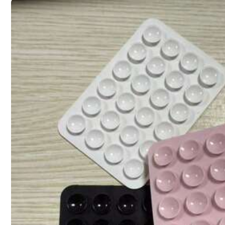
Color
Negro
Este artículo es elegible para
Est. entrega 4-7 días hábiles
Envío a
Spain
Envío Gratuito
Entrega estimada:
Ago 13 - Ago 18
Est. entrega 4-7 días hábiles : Excluye fines de semana y festivo
Devoluciones gratuitas en 30 días