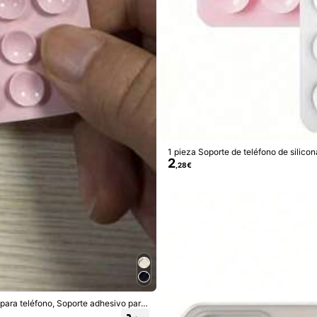
1 pieza Soporte de teléfono de silicon
2
s, apto para todos los teléfonos inteli
,28€
ro Inoxidable
galo ideal, accesorio divertido
Ver más
 para teléfono, Soporte adhesivo para
mente la superficie para asegurarse de