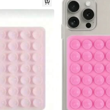
mprescindible
 día
Textiles Hogar
Móviles & Accesorios
Material Escolar &