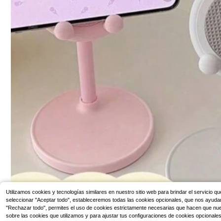
Tapones de oído de silicona para bloquear el ruido blan
2
co, impermeables, adecuados para nadar, dormir, buce
,27€
ar, surfear, suaves y cómodos (estilo aleatorio)
1 pieza Sellador 
on batería recarg
#1 Más vendidos
ador portátil mini
3
esión manual, he
,94€
para bolsas de pat
de aperitivos, p
o doméstico y de 
Utilizamos cookies y tecnologías similares en nuestro sitio web para brindar el servicio q
seleccionar "Aceptar todo", estableceremos todas las cookies opcionales, que nos ayudan 
"Rechazar todo", permites el uso de cookies estrictamente necesarias que hacen que nues
sobre las cookies que utilizamos y para ajustar tus configuraciones de cookies opciona