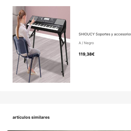
119
,38€
Precio con IVA y aranceles incluidos
SHIOUCY Soportes y accesorio
Est. entrega 4-7 días hábiles
A / Negro
119,38€
SHIOUCY Soportes y accesorios
Tipo De Estilo
artículos similares
A