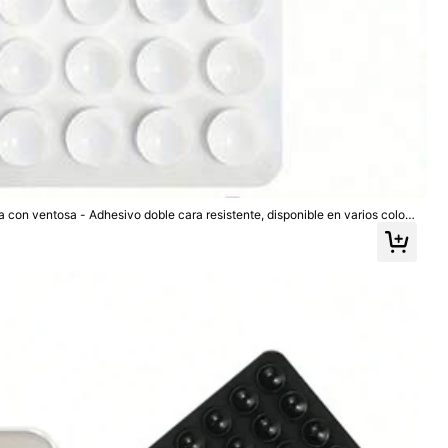
a con ventosa - Adhesivo doble cara resistente, disponible en varios colore
gentes, esencial para selfies/grabación de video, agarre de teléfono lindo, re