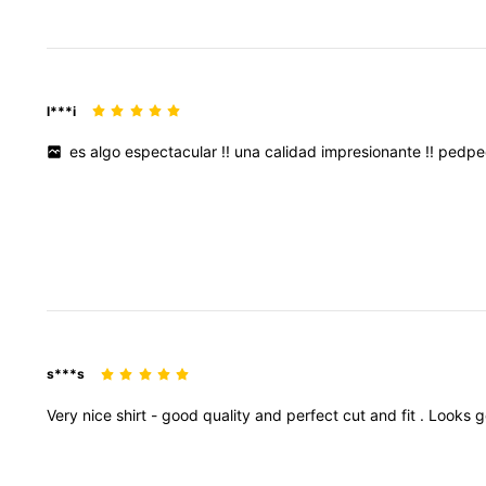
l***i
es
algo
espectacular
!!
una
calidad
impresionante
!!
pedp
s***s
Very
nice
shirt
-
good
quality
and
perfect
cut
and
fit
.
Looks
g