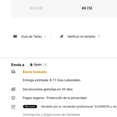
44
(XS)
46
(S)
Guía de Tallas
Verificar mi tamaño
Envío a
Spain
Envío Gratuito
Entrega estimada:
8-11 Días Laborables
Devoluciones gratuitas en 30 días
Pagos seguros · Protección de la privacidad
Vendido por el vendedor profesional: SUMWON y en
Mercado
Información y bligaciones del Vendedor