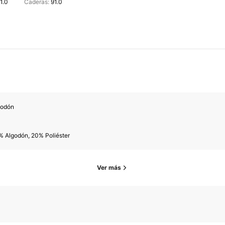
1.0
Caderas:
91.0
godón
% Algodón, 20% Poliéster
Ver más
1M Seguidores