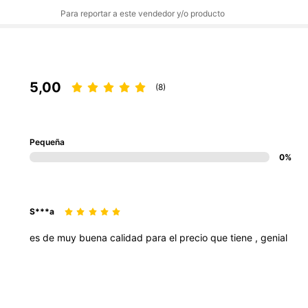
Para reportar a este vendedor y/o producto
5,00
(8)
Pequeña
0%
S***a
es
de
muy
buena
calidad
para
el
precio
que
tiene
,
genial