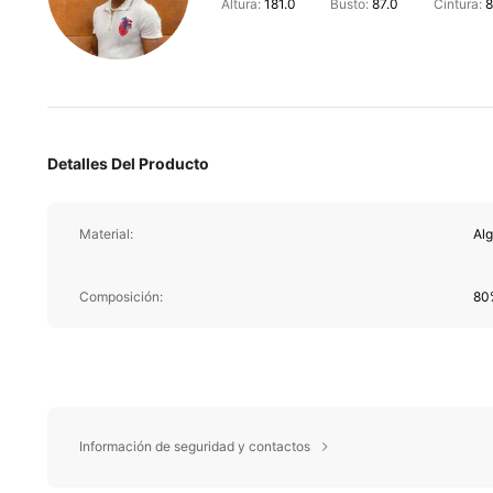
Altura:
181.0
Busto:
87.0
Cintura:
8
Detalles Del Producto
Material:
Al
Composición:
80
Información de seguridad y contactos