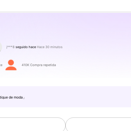
4,83
j***8
seguido hace
Hace 30 minutos
s***r
está navegando
1M Seguidores
4,83
te
410K Compra repetida
ique de moda」
1M Seguidores
4,83