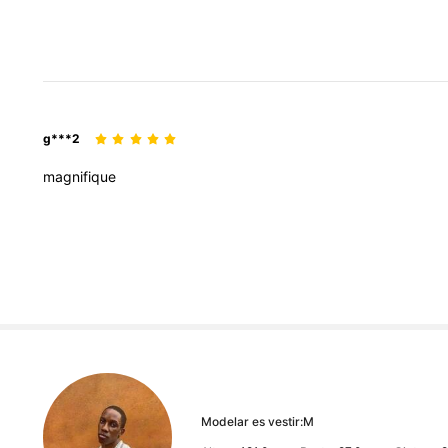
g***2
magnifique
Modelar es vestir:
M