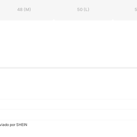
48
(M)
50
(L)
viado por SHEIN