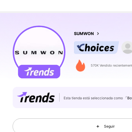
SUMWON
570K Vendido recientemen
Esta tienda está seleccionada como
「Bot
Seguir