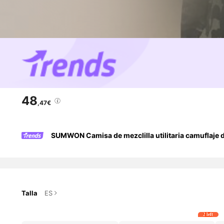
48
,47€
SUMWON Camisa de mezclilla utilitaria camuflaje d
Talla
ES
2 left