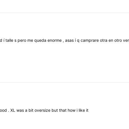
ed
í
talle
s
pero
me
queda
enorme
,
asas
í
q
camprare
otra
en
otro
ve
ood
.
XL
was
a
bit
oversize
but
that
how
i
like
it