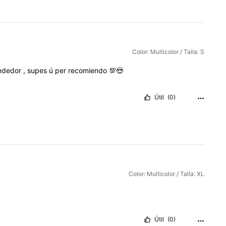
Color: Multicolor / Talla: S
ndedor
,
supes
ú
per
recomiendo
💯😍
Útil
(0)
Color: Multicolor / Talla: XL
Útil
(0)