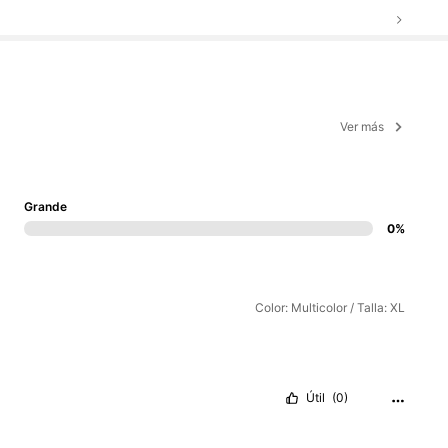
Ver más
Grande
0%
Color: Multicolor / Talla: XL
Útil
(0)