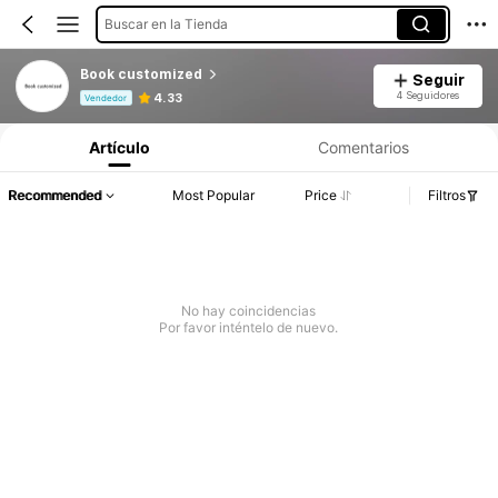
Buscar en la Tienda
Book customized
Seguir
Información del producto: Divulgación de precios, detalles de ventas y existencias.
4 Seguidores
4.33
Vendedor
Artículo
Comentarios
Recommended
Most Popular
Price
Filtros
No hay coincidencias
Por favor inténtelo de nuevo.