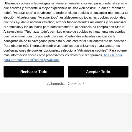
orio, 140x220cm, madera de pino n
Utilizamos cookies y tecnologías similares en nuestro sitio web para brindar el servicio
egra
que solicitas y ofrecerte la mejor experiencia de sitio web posible. Puedes "Rechazar
todo", "Aceptar todo" o establecer tu preferencia de cookies en cualquier momento a tu
elección. Al seleccionar "Aceptar todo", estableceremos todas las cookies opcionales,
que nos ayudan a analizar el tráfico, ofrecer funcionalidades mejoradas y personalizar
el contenido y los anuncios para complementar tu experiencia de compra con SHEIN.
Al seleccionar "Rechazar todo", permites el uso de cookies estrictamente necesarias
que hacen que nuestro sitio web funcione. Puedes desactivarlas cambiando la
configuración de tu navegador, pero esto puede afectar el funcionamiento del sitio web.
Para obtener más información sobre las cookies que utilizamos y para ajustar tus
configuraciones de cookies opcionales, selecciona "Administrar cookies". Para obtener
más información sobre cómo procesamos los datos que recopilamos,
haz clic aquí
para ver nuestra Política de privacidad.
#4 Más vendidos
en Madera Marcos de cama
Rechazar Todo
Aceptar Todo
4 Left
Cama de 140x190 cm con base de
listones, cama doble tapizada con L
#4 Más vendidos
#4 Más vendidos
en Madera Marcos de cama
en Madera Marcos de cama
Ahorro de 6,61€
ED y USB, cama flotante, enviada e
Administrar Cookies
4 Left
4 Left
AÑADIR A LA BOLSA
141
n dos paquetes, gris
,55€
-5%
149,00€
VASAGLE
#4 Más vendidos
en Madera Marcos de cama
Envío Rápido
VASAGLE Marco de Cama Individua
4 Left
l, 90 x 190 cm, con Cabecero Tapiz
8 Left
ado, de Metal, 250 kg de Capacida
55
d de Peso, Fácil Montaje, Gris Pizar
,71€
-10%
62,32€
ra
Envío Rápido