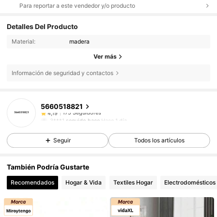
Para reportar a este vendedor y/o producto
Detalles Del Producto
Material:
madera
Ver más
Información de seguridad y contactos
175 Seguidores
4,19
5660518821
175 Seguidores
4,19
3***1
seguido hace
Hace 1 día
175 Seguidores
4,19
Seguir
Todos los artículos
175 Seguidores
4,19
175 Seguidores
4,19
También Podría Gustarte
175 Seguidores
4,19
Recomendados
Hogar & Vida
Textiles Hogar
Electrodomésticos
175 Seguidores
4,19
175 Seguidores
4,19