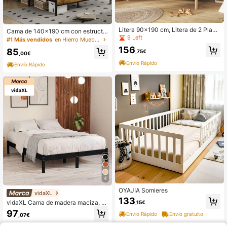
#1 Más vendidos
en Hierro Muebles de dormitorio
Litera 90x190 cm, Litera de 2 Plaza
7 Left
Cama de 140x190 cm con estructu
s con Barreras y Escalera, Cama Alt
9 Left
ra metálica, somier de 11 láminas, e
#1 Más vendidos
#1 Más vendidos
en Hierro Muebles de dormitorio
en Hierro Muebles de dormitorio
a de Madera Maciza de Pino, Escal
spacio de almacenamiento bajo la c
156
7 Left
7 Left
85
era Estable, Protección Anticaída, C
,75€
ama, repisa en el cabecero e ilumin
,00€
#1 Más vendidos
en Hierro Muebles de dormitorio
onvertible en 2 Camas Individuales
ación LED; cama doble para adultos
Envío Rápido
con 2 Somieres de Láminas, para Ni
Envío Rápido
7 Left
y adolescentes, color negro.
ños y Adolescentes, sin Colchón, E
nvío en 2 Paquetes
4
OYAJIA Somieres
vidaXL
133
vidaXL Cama de madera maciza, c
,15€
ama de madera extralarga sin colch
97
Envío Rápido
Envío gratuito
,07€
ón, estructura de cama con somier
de láminas, cama doble para dormit
Envío Rápido