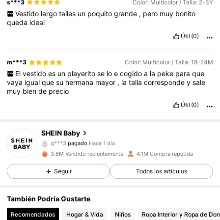
s***3
Color: Multicolor / Talla: 2-3Y
Vestido
largo
talles
un
poquito
grande
,
pero
muy
bonito
queda
ideal
Útil
(0)
m***3
Color: Multicolor / Talla: 18-24M
El
vestido
es
un
playerito
se
lo
e
cogido
a
la
peke
para
que
vaya
igual
que
su
hermana
mayor
,
la
talla
corresponde
y
sale
muy
bien
de
precio
Útil
(0)
743K Seguidores
4,92
SHEIN Baby
q***3
pagado
Hace 1 día
c***1
seguido hace
Hace 2 horas
3.8M Vendido recientemente
4.1M Compra repetida
743K Seguidores
4,92
Seguir
Todos los artículos
743K Seguidores
4,92
También Podría Gustarte
Recomendados
Hogar & Vida
Niños
Ropa Interior y Ropa de Dor