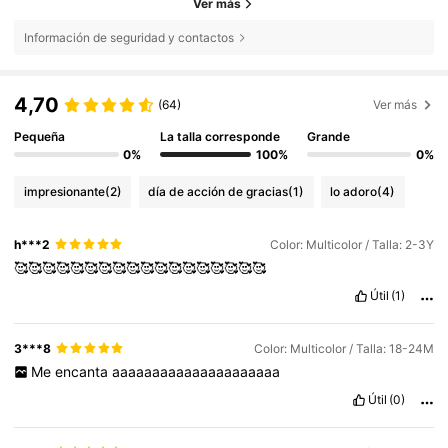
Ver más
Información de seguridad y contactos
4,70
(64)
Ver más
Pequeña
La talla corresponde
Grande
0%
100%
0%
impresionante
(2)
día de acción de gracias
(1)
lo adoro
(4)
h***2
Color: Multicolor / Talla: 2-3Y
🥰🥰🥰🥰🥰🥰🥰🥰🥰🥰🥰🥰🥰🥰🥰🥰🥰🥰
Útil
(1)
3***8
Color: Multicolor / Talla: 18-24M
Me
encanta
aaaaaaaaaaaaaaaaaaaaa
Útil
(0)