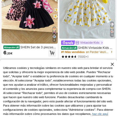
15
8
Vintaside Kids
SHEIN Set de 3 piezas d
SHEIN Vintaside Kids Es
Almacén UE
Almacén UE
e vestido de tirantes con estampad
te vestido de halter, con un diseño a
6
#1 Más vendidos
en Perder Vestidos De Niñas Bebés
,23€
o de leopardo negro y magenta y de
cuadros en rosa y blanco, se combi
(1000+)
coración floral para bebé niña, adec
na con un hermoso estampado de fr
uado para usar en la calle, viajes y
3
esa para dar una sensación fresca
,37€
vacaciones
y natural. El hombro del vestido est
Utilizamos cookies y tecnologías similares en nuestro sitio web para brindar el servicio
á decorado con volantes, lo que int
que solicitas y ofrecerte la mejor experiencia de sitio web posible. Puedes "Rechazar
erpreta perfectamente la moda de v
todo", "Aceptar todo" o establecer tu preferencia de cookies en cualquier momento a tu
erano y un ambiente elegante, vivo
y encantador. De tipo A-line, el uso
elección. Al seleccionar "Aceptar todo", estableceremos todas las cookies opcionales,
de tela ligera y transpirable, adecua
que nos ayudan a analizar el tráfico, ofrecer funcionalidades mejoradas y personalizar
do para fiestas de vacaciones, prim
el contenido y los anuncios para complementar tu experiencia de compra con SHEIN.
era boda, lugares pintorescos, fotos
Al seleccionar "Rechazar todo", permites el uso de cookies estrictamente necesarias
y otras ocasiones para usar.
que hacen que nuestro sitio web funcione. Puedes desactivarlas cambiando la
configuración de tu navegador, pero esto puede afectar el funcionamiento del sitio web.
Para obtener más información sobre las cookies que utilizamos y para ajustar tus
configuraciones de cookies opcionales, selecciona "Administrar cookies". Para obtener
más información sobre cómo procesamos los datos que recopilamos,
haz clic aquí