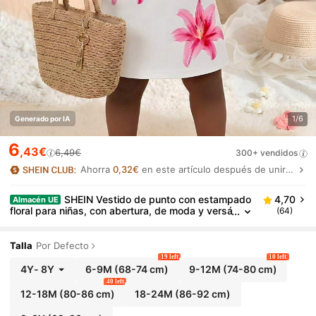
1/6
Generado por IA
6
,43€
6,49€
300+ vendidos
Ahorra
0,32€
en este artículo después de unirte.
SHEIN Vestido de punto con estampado
4,70
Almacén UE
floral para niñas, con abertura, de moda y versá
(64)
til para la playa, vacaciones, viaje a Hawái, sesi
ón de fotos familiar y de hermanas, parque, campin
g, fiesta, uso diario casual, vacaciones de ocio
Talla
Por Defecto
19 left
10 left
4Y
-
8Y
6-9M
(68-74 cm)
9-12M
(74-80 cm)
40 left
12-18M
(80-86 cm)
18-24M
(86-92 cm)